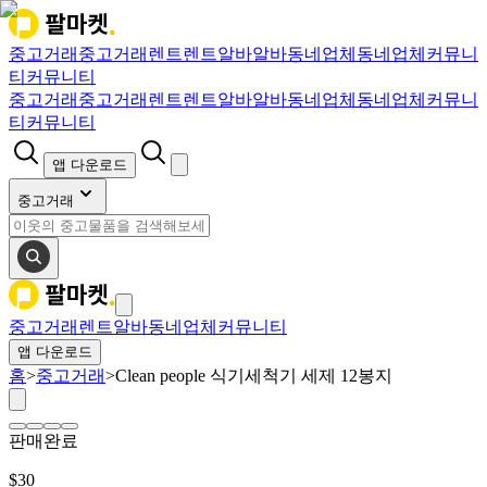
중고거래
중고거래
렌트
렌트
알바
알바
동네업체
동네업체
커뮤니
티
커뮤니티
중고거래
중고거래
렌트
렌트
알바
알바
동네업체
동네업체
커뮤니
티
커뮤니티
앱 다운로드
중고거래
중고거래
렌트
알바
동네업체
커뮤니티
앱 다운로드
홈
>
중고거래
>
Clean people 식기세척기 세제 12봉지
판매완료
$
30