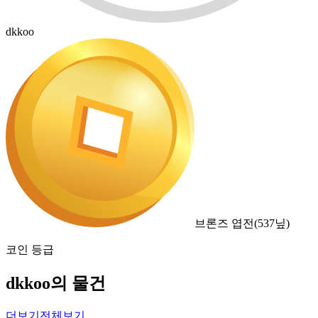
dkkoo
브론즈 엽전
(
537
닢)
코인 등급
dkkoo의 물건
더보기
전체보기