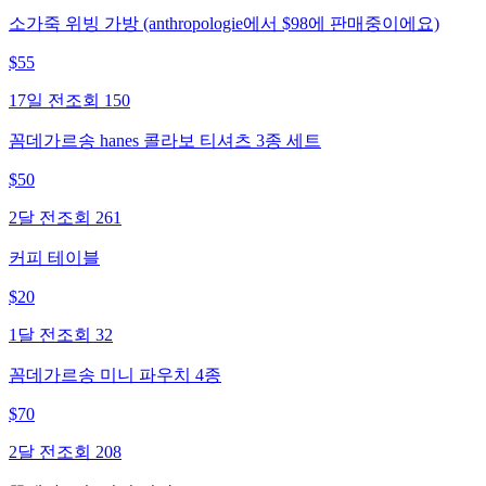
소가죽 위빙 가방 (anthropologie에서 $98에 판매중이에요)
$
55
17일 전
조회
150
꼼데가르송 hanes 콜라보 티셔츠 3종 세트
$
50
2달 전
조회
261
커피 테이블
$
20
1달 전
조회
32
꼼데가르송 미니 파우치 4종
$
70
2달 전
조회
208