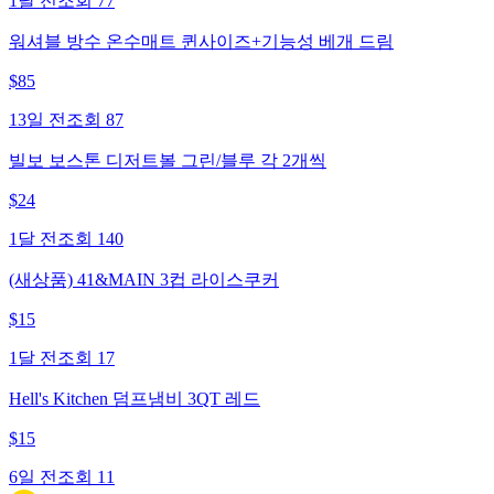
1달 전
조회
77
워셔블 방수 온수매트 퀸사이즈+기능성 베개 드림
$
85
13일 전
조회
87
빌보 보스톤 디저트볼 그린/블루 각 2개씩
$
24
1달 전
조회
140
(새상품) 41&MAIN 3컵 라이스쿠커
$
15
1달 전
조회
17
Hell's Kitchen 덤프냄비 3QT 레드
$
15
6일 전
조회
11