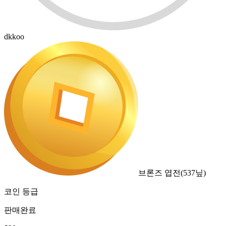
dkkoo
브론즈 엽전
(
537
닢)
코인 등급
판매완료