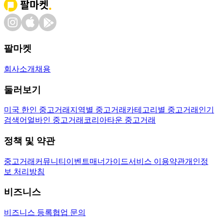
팔마켓
회사소개
채용
둘러보기
미국 한인 중고거래
지역별 중고거래
카테고리별 중고거래
인기
검색어
얼바인 중고거래
코리아타운 중고거래
정책 및 약관
중고거래
커뮤니티
이벤트
매너가이드
서비스 이용약관
개인정
보 처리방침
비즈니스
비즈니스 등록
협업 문의