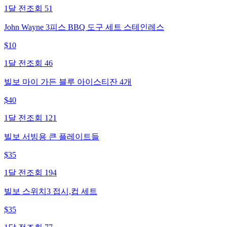
1달 전
조회
51
John Wayne 3피스 BBQ 도구 세트 스테인레스
$
10
1달 전
조회
46
빌보 마이 가든 블루 아이스티잔 4개
$
40
1달 전
조회
121
빌보 서빙용 큰 플레이트들
$
35
1달 전
조회
194
빌보 스위치3 접시,컵 세트
$
35