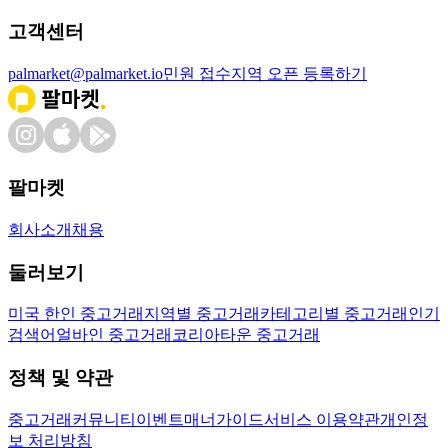
고객센터
palmarket@palmarket.io
민원 접수
지역 오픈 등록하기
팔마켓
회사소개
채용
둘러보기
미국 한인 중고거래
지역별 중고거래
카테고리별 중고거래
인기
검색어
얼바인 중고거래
코리아타운 중고거래
정책 및 약관
중고거래
커뮤니티
이벤트
매너가이드
서비스 이용약관
개인정
보 처리방침