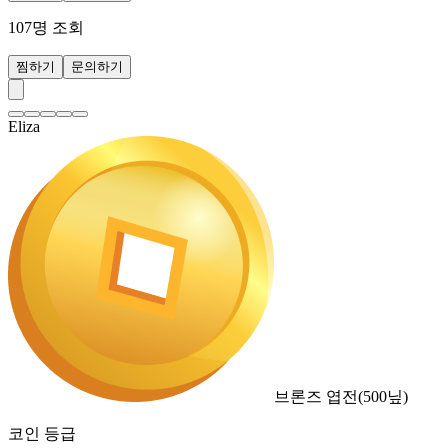
107
명 조회
찜하기
문의하기
Eliza
브론즈 엽전
(
500
닢)
코인 등급