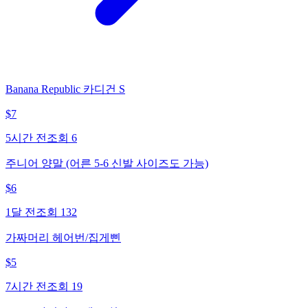
Banana Republic 카디건 S
$
7
5시간 전
조회
6
주니어 양말 (어른 5-6 신발 사이즈도 가능)
$
6
1달 전
조회
132
가짜머리 헤어번/집게삔
$
5
7시간 전
조회
19