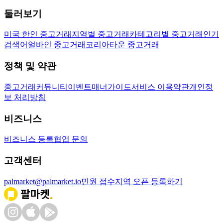
둘러보기
미국 한인 중고거래
지역별 중고거래
카테고리별 중고거래
인기
검색어
얼바인 중고거래
코리아타운 중고거래
정책 및 약관
중고거래
커뮤니티
이벤트
매너가이드
서비스 이용약관
개인정
보 처리방침
비즈니스
비즈니스 등록
협업 문의
고객센터
palmarket@palmarket.io
민원 접수
지역 오픈 등록하기