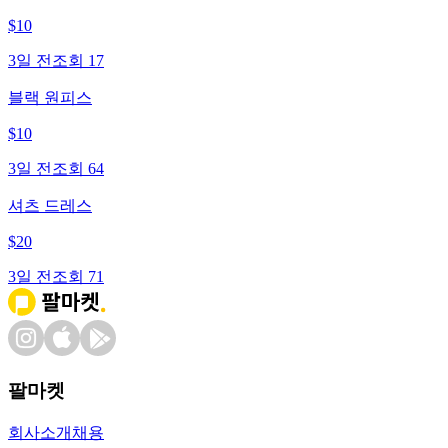
$
10
3일 전
조회
17
블랙 원피스
$
10
3일 전
조회
64
셔츠 드레스
$
20
3일 전
조회
71
팔마켓
회사소개
채용