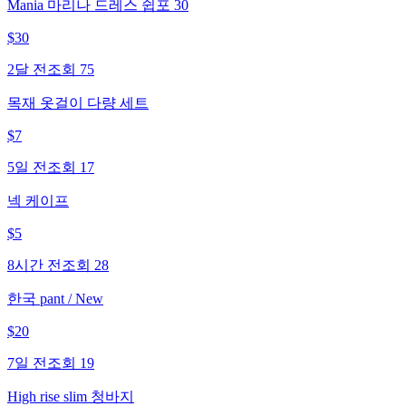
Mania 마리나 드레스 쉽포 30
$
30
2달 전
조회
75
목재 옷걸이 다량 세트
$
7
5일 전
조회
17
넥 케이프
$
5
8시간 전
조회
28
한국 pant / New
$
20
7일 전
조회
19
High rise slim 청바지