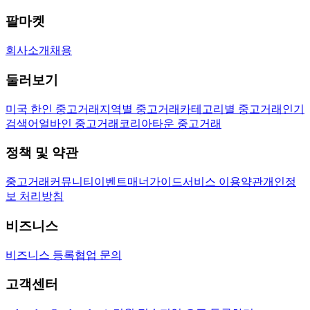
팔마켓
회사소개
채용
둘러보기
미국 한인 중고거래
지역별 중고거래
카테고리별 중고거래
인기
검색어
얼바인 중고거래
코리아타운 중고거래
정책 및 약관
중고거래
커뮤니티
이벤트
매너가이드
서비스 이용약관
개인정
보 처리방침
비즈니스
비즈니스 등록
협업 문의
고객센터