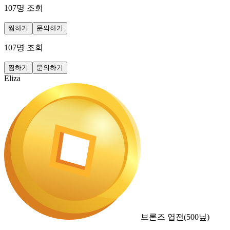
107
명 조회
찜하기
문의하기
107
명 조회
찜하기
문의하기
Eliza
브론즈 엽전
(
500
닢)