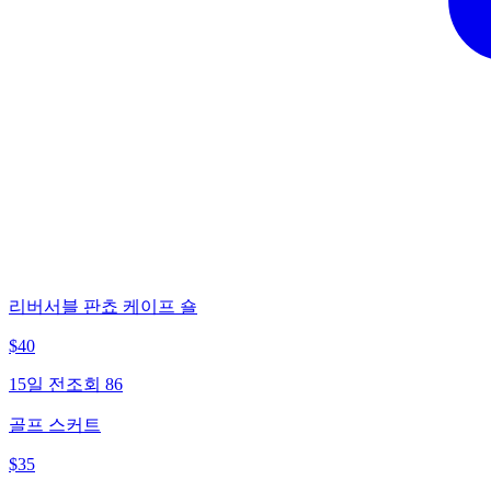
리버서블 판쵸 케이프 숄
$
40
15일 전
조회
86
골프 스커트
$
35