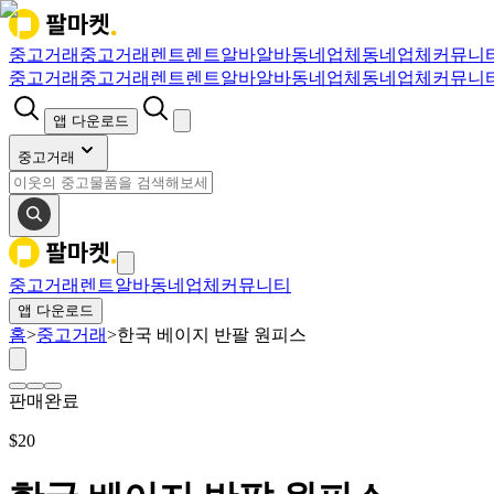
중고거래
중고거래
렌트
렌트
알바
알바
동네업체
동네업체
커뮤니
중고거래
중고거래
렌트
렌트
알바
알바
동네업체
동네업체
커뮤니
앱 다운로드
중고거래
중고거래
렌트
알바
동네업체
커뮤니티
앱 다운로드
홈
>
중고거래
>
한국 베이지 반팔 원피스
판매완료
$
20