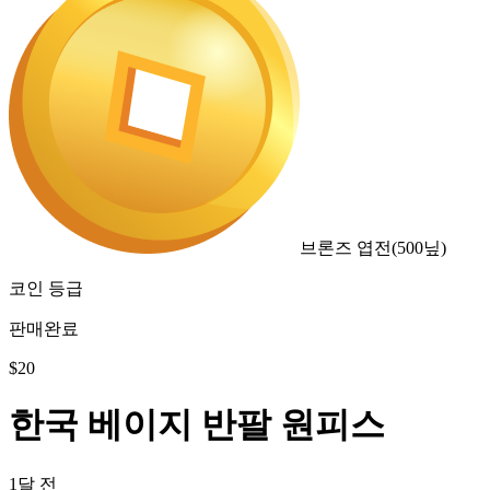
브론즈 엽전
(
500
닢)
코인 등급
판매완료
$
20
한국 베이지 반팔 원피스
1달 전