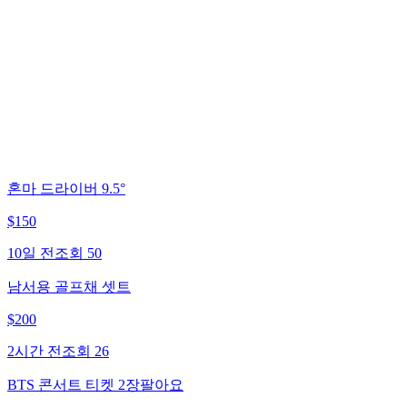
혼마 드라이버 9.5°
$
150
10일 전
조회
50
남서용 골프채 셋트
$
200
2시간 전
조회
26
BTS 콘서트 티켓 2장팔아요