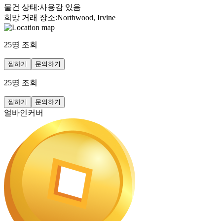
물건 상태
:
사용감 있음
희망 거래 장소
:
Northwood, Irvine
25
명 조회
찜하기
문의하기
25
명 조회
찜하기
문의하기
얼바인커버