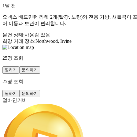
1달 전
요넥스 배드민턴 라켓 2개(빨강, 노랑)와 전용 가방, 셔틀콕
어 이동과 보관이 편리합니다.
물건 상태
:
사용감 있음
희망 거래 장소
:
Northwood, Irvine
25
명 조회
찜하기
문의하기
25
명 조회
찜하기
문의하기
얼바인커버