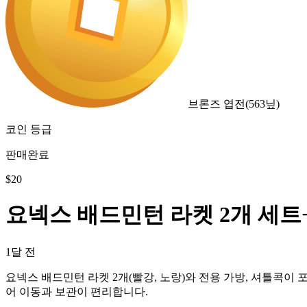
브론즈 엽전
(
563
닢)
코인 등급
판매완료
$
20
요넥스 배드민턴 라켓 2개 세
1달 전
요넥스 배드민턴 라켓 2개(빨강, 노랑)와 전용 가방, 셔틀콕
어 이동과 보관이 편리합니다.