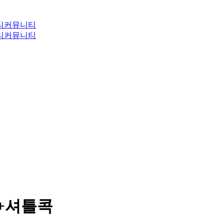
티
커뮤니티
티
커뮤니티
트+셔틀콕