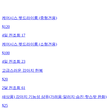
케어시스 펫드라이룸 (중형견용)
$
120
4일 전
조회
17
케어시스 펫드라이룸 (소형견용)
$
100
4일 전
조회
23
고급스러운 강아지 한복
$
20
2달 전
조회
61
새상품) 강아지 기능성 샴푸(가려움·알러지·습진·핫스팟 완화)
$
25