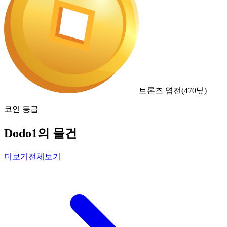
브론즈 엽전
(
470
닢)
코인 등급
Dodo1의 물건
더보기
전체보기