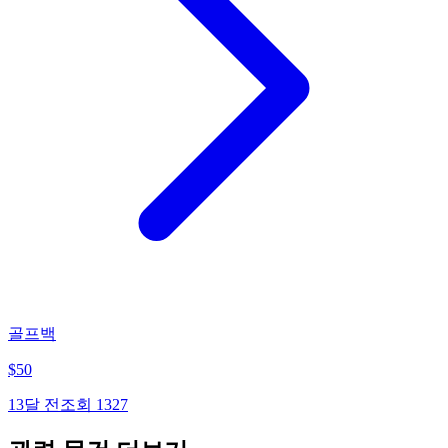
골프백
$
50
13달 전
조회
1327