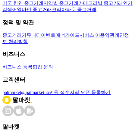
미국 한인 중고거래
지역별 중고거래
카테고리별 중고거래
인기
검색어
얼바인 중고거래
코리아타운 중고거래
정책 및 약관
중고거래
커뮤니티
이벤트
매너가이드
서비스 이용약관
개인정
보 처리방침
비즈니스
비즈니스 등록
협업 문의
고객센터
palmarket@palmarket.io
민원 접수
지역 오픈 등록하기
팔마켓