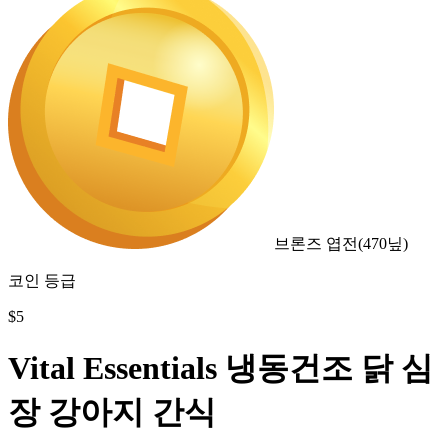
브론즈 엽전
(
470
닢)
코인 등급
$
5
Vital Essentials 냉동건조 닭 심
장 강아지 간식