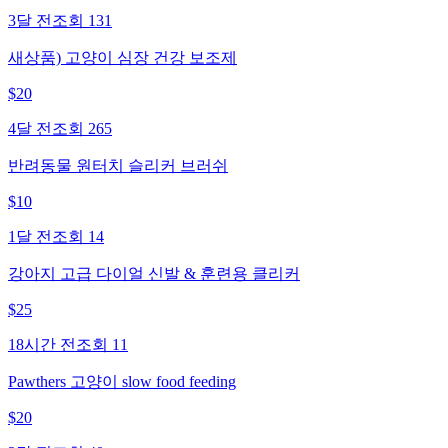
3달 전
조회
131
새상품) 고양이 심장 건강 보조제
$
20
4달 전
조회
265
반려동물 원터치 슬리커 브러쉬
$
10
1달 전
조회
14
강아지 고급 다이얼 신발 & 훈련용 클리커
$
25
18시간 전
조회
11
Pawthers 고양이 slow food feeding
$
20