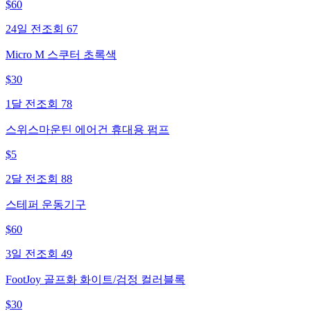
$
60
24일 전
조회
67
Micro M 스쿠터 초록색
$
30
1달 전
조회
78
스위스마운틴 에어건 휴대용 펌프
$
5
2달 전
조회
88
스테퍼 운동기구
$
60
3일 전
조회
49
FootJoy 골프화 화이트/검정 컬러블록
$
30