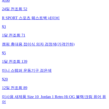
$
100
24일 전
조회
52
R SPORT 스포츠 웨스트백 네이비
$
3
1달 전
조회
71
캠핑 휴대용 접이식 의자 검정색(가격인하)
$
5
1달 전
조회
139
미니 스텝퍼 운동기구 검은색
$
20
12일 전
조회
89
미사용 새제품 Size 10_Jordan 1 Retro Hi OG 블랙/크림 퓨어 퓨
어