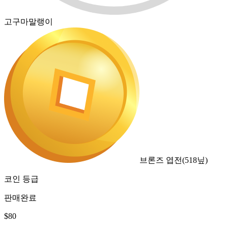
고구마말랭이
브론즈 엽전
(
518
닢)
코인 등급
판매완료
$
80