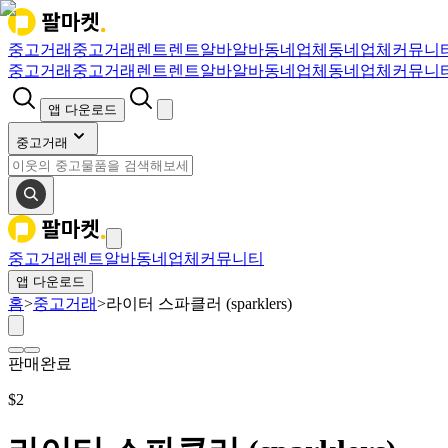
중고거래
중고거래
렌트
렌트
알바
알바
동네업체
동네업체
커뮤니
중고거래
중고거래
렌트
렌트
알바
알바
동네업체
동네업체
커뮤니
앱 다운로드
중고거래
중고거래
렌트
알바
동네업체
커뮤니티
앱 다운로드
홈
>
중고거래
>
라이터 스파클러 (sparklers)
판매완료
$
2