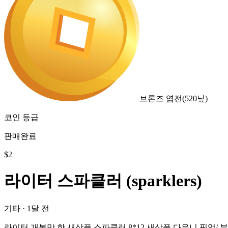
브론즈 엽전
(
520
닢)
코인 등급
판매완료
$
2
라이터 스파클러 (sparklers)
기타
·
1달 전
라이터 개봉만 한 새상품 스파클러 8*12 새상품 다우니 픽업/