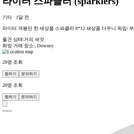
라이터 스파클러 (sparklers)
기타
·
1달 전
라이터 개봉만 한 새상품 스파클러 8*12 새상품 다우니 픽업/
물건 상태
:
거의 새것
희망 거래 장소
:
, Downey
20
명 조회
찜하기
문의하기
20
명 조회
찜하기
문의하기