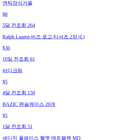
앤틱장식거울
$
8
5달 전
조회
264
Ralph Lauren 비즈 로고 티셔츠 2장 (L)
$
30
10일 전
조회
61
바디크림
$
5
4달 전
조회
150
BAZIC 펜슬케이스 20개
$
5
1달 전
조회
51
세디치 풀페이스 헬멧 매트블랙 MD