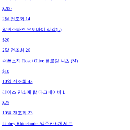
$
200
2달 전
조회
14
알핀스타즈 오토바이 장갑(L)
$
20
2달 전
조회
26
쉬폰소재 Rose+Olive 플로럴 셔츠 (M)
$
10
10일 전
조회
43
레이스 민소매 탑 다크네이비 L
$
25
10일 전
조회
23
Libbey Rhinelander 맥주잔 6개 세트