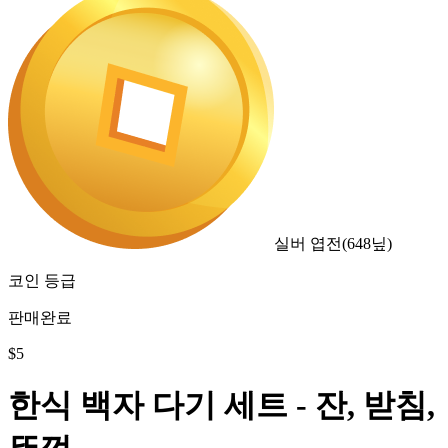
실버 엽전
(
648
닢)
코인 등급
판매완료
$
5
한식 백자 다기 세트 - 잔, 받침,