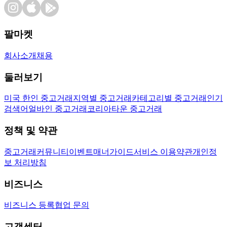
팔마켓
회사소개
채용
둘러보기
미국 한인 중고거래
지역별 중고거래
카테고리별 중고거래
인기
검색어
얼바인 중고거래
코리아타운 중고거래
정책 및 약관
중고거래
커뮤니티
이벤트
매너가이드
서비스 이용약관
개인정
보 처리방침
비즈니스
비즈니스 등록
협업 문의
고객센터