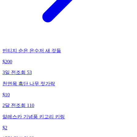
빈티지 순은 은수저 새 것들
$
200
3일 전
조회
53
천연목 흑단 나무 젓가락
$
10
2달 전
조회
110
알레스카 기념품 키고리 키링
$
2