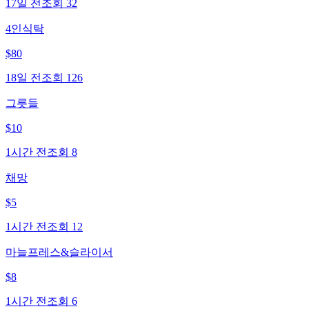
17일 전
조회
32
4인식탁
$
80
18일 전
조회
126
그릇들
$
10
1시간 전
조회
8
채망
$
5
1시간 전
조회
12
마늘프레스&슬라이서
$
8
1시간 전
조회
6