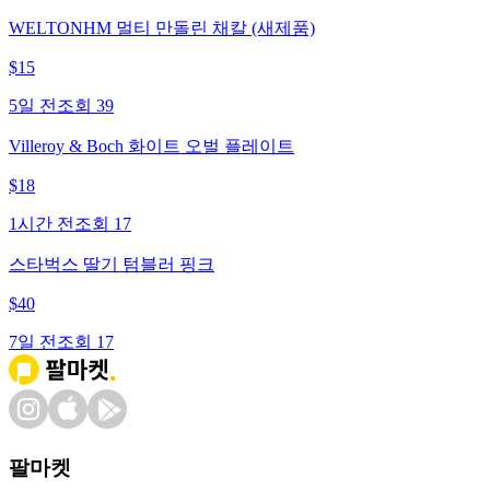
WELTONHM 멀티 만돌린 채칼 (새제품)
$
15
5일 전
조회
39
Villeroy & Boch 화이트 오벌 플레이트
$
18
1시간 전
조회
17
스타벅스 딸기 텀블러 핑크
$
40
7일 전
조회
17
팔마켓