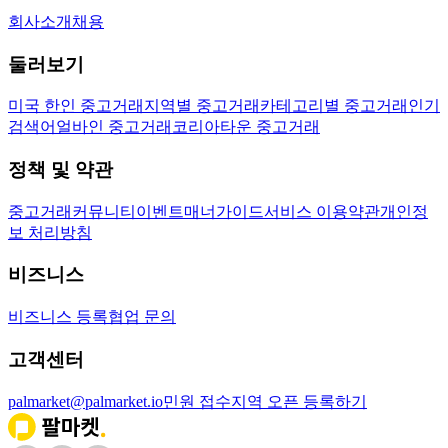
회사소개
채용
둘러보기
미국 한인 중고거래
지역별 중고거래
카테고리별 중고거래
인기
검색어
얼바인 중고거래
코리아타운 중고거래
정책 및 약관
중고거래
커뮤니티
이벤트
매너가이드
서비스 이용약관
개인정
보 처리방침
비즈니스
비즈니스 등록
협업 문의
고객센터
palmarket@palmarket.io
민원 접수
지역 오픈 등록하기