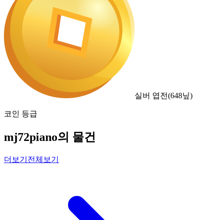
실버 엽전
(
648
닢)
코인 등급
mj72piano의 물건
더보기
전체보기