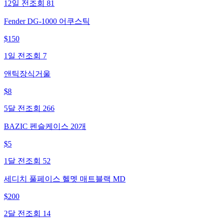
12일 전
조회
81
Fender DG-1000 어쿠스틱
$
150
1일 전
조회
7
앤틱장식거울
$
8
5달 전
조회
266
BAZIC 펜슬케이스 20개
$
5
1달 전
조회
52
세디치 풀페이스 헬멧 매트블랙 MD
$
200
2달 전
조회
14