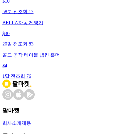
$
10
58분 전
조회
17
BELLA자동 제빵기
$
30
20일 전
조회
83
골드 공작 테이블 냅킨 홀더
$
4
1달 전
조회
76
팔마켓
회사소개
채용