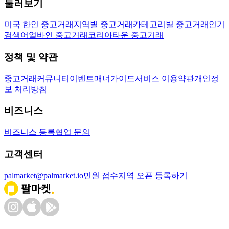
둘러보기
미국 한인 중고거래
지역별 중고거래
카테고리별 중고거래
인기
검색어
얼바인 중고거래
코리아타운 중고거래
정책 및 약관
중고거래
커뮤니티
이벤트
매너가이드
서비스 이용약관
개인정
보 처리방침
비즈니스
비즈니스 등록
협업 문의
고객센터
palmarket@palmarket.io
민원 접수
지역 오픈 등록하기