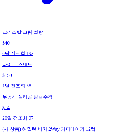
크리스탈 크림.설탕
$
40
6달 전
조회
193
나이트 스탠드
$
150
1달 전
조회
58
무공해 실리콘 알뜰주걱
$
14
20일 전
조회
97
(새 상품) 해밀턴 비치 2Way 커피메이커 12컵