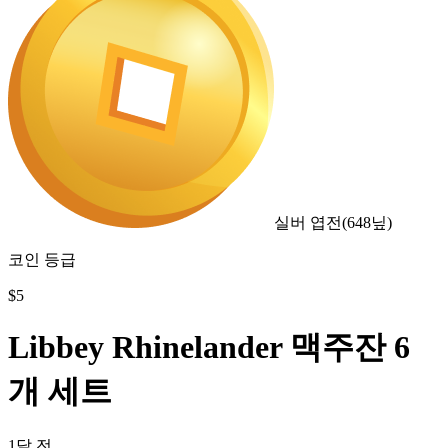
실버 엽전
(
648
닢)
코인 등급
$
5
Libbey Rhinelander 맥주잔 6
개 세트
1달 전