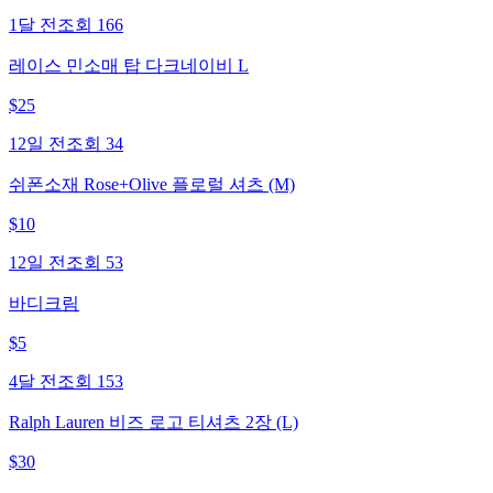
1달 전
조회
166
레이스 민소매 탑 다크네이비 L
$
25
12일 전
조회
34
쉬폰소재 Rose+Olive 플로럴 셔츠 (M)
$
10
12일 전
조회
53
바디크림
$
5
4달 전
조회
153
Ralph Lauren 비즈 로고 티셔츠 2장 (L)
$
30