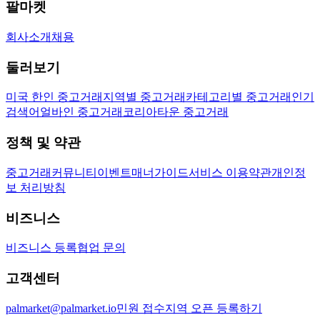
팔마켓
회사소개
채용
둘러보기
미국 한인 중고거래
지역별 중고거래
카테고리별 중고거래
인기
검색어
얼바인 중고거래
코리아타운 중고거래
정책 및 약관
중고거래
커뮤니티
이벤트
매너가이드
서비스 이용약관
개인정
보 처리방침
비즈니스
비즈니스 등록
협업 문의
고객센터
palmarket@palmarket.io
민원 접수
지역 오픈 등록하기