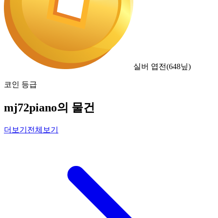
실버 엽전
(
648
닢)
코인 등급
mj72piano의 물건
더보기
전체보기