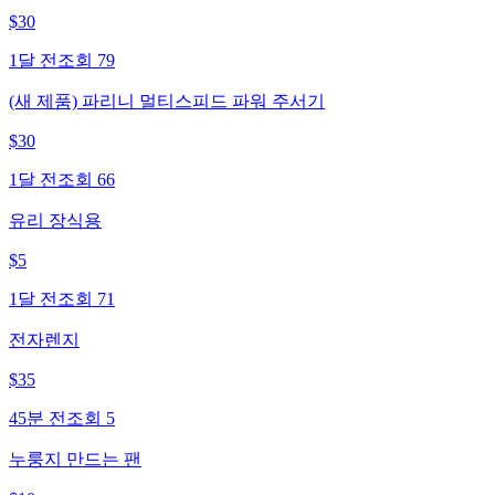
$
30
1달 전
조회
79
(새 제품) 파리니 멀티스피드 파워 주서기
$
30
1달 전
조회
66
유리 장식용
$
5
1달 전
조회
71
전자렌지
$
35
45분 전
조회
5
누룽지 만드는 팬