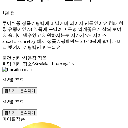
1달 전
루이뷔똥 정품쇼핑백에 비닐커버 씌어서 만들었어요 한때 한
창 유행이었죠! 옆쪽에 끈달려고 구멍 몇개뚫은거 살짝 보여
요 숄더에 맬수있고요 원하시는분 사가세요~ 사이즈
25x21x16cm ebay 에서 정품쇼핑백만도 20~40불에 팝니다 비
닐 벗겨서 쇼핑백만 써도되요
물건 상태
:
사용감 적음
희망 거래 장소
:
Westlake, Los Angeles
312
명 조회
찜하기
문의하기
312
명 조회
찜하기
문의하기
마이클잭슨