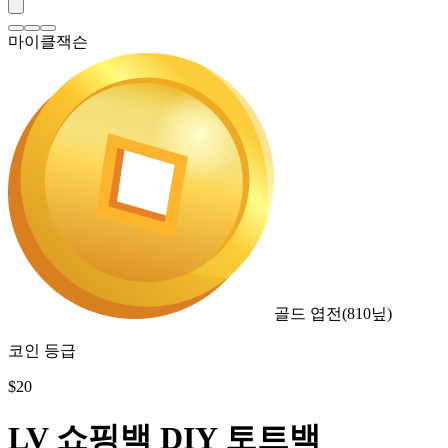
마이클잭슨
골드 엽전
(
810
닢)
코인 등급
$
20
LV 쇼핑백 DIY 토트백