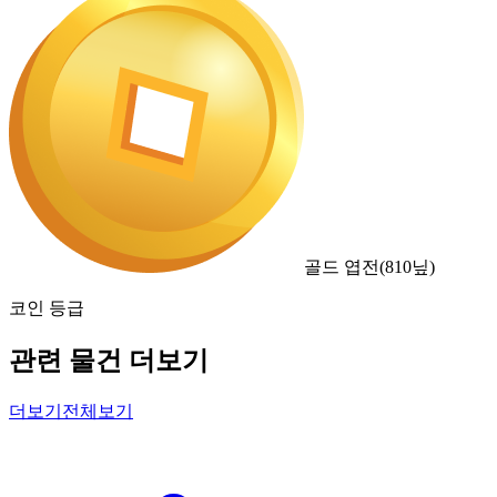
골드 엽전
(
810
닢)
코인 등급
관련 물건 더보기
더보기
전체보기