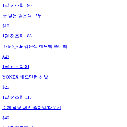
1달 전
조회
190
굽 낮은 검은색 구두
$
10
1달 전
조회
188
Kate Spade 검은색 핸드백 숄더백
$
45
1달 전
조회
81
YONEX 배드민턴 신발
$
25
1달 전
조회
118
수제 퀼팅 체인 숄더백/파우치
$
40