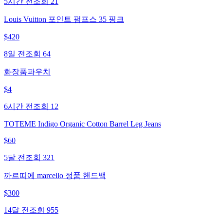
5시간 전
조회
21
Louis Vuitton 포인트 펌프스 35 핑크
$
420
8일 전
조회
64
화장품파우치
$
4
6시간 전
조회
12
TOTEME Indigo Organic Cotton Barrel Leg Jeans
$
60
5달 전
조회
321
까르띠에 marcello 정품 핸드백
$
300
14달 전
조회
955