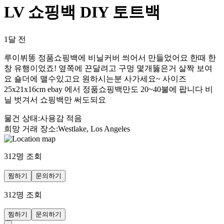
LV 쇼핑백 DIY 토트백
1달 전
루이뷔똥 정품쇼핑백에 비닐커버 씌어서 만들었어요 한때 한
창 유행이었죠! 옆쪽에 끈달려고 구멍 몇개뚫은거 살짝 보여
요 숄더에 맬수있고요 원하시는분 사가세요~ 사이즈
25x21x16cm ebay 에서 정품쇼핑백만도 20~40불에 팝니다 비
닐 벗겨서 쇼핑백만 써도되요
물건 상태
:
사용감 적음
희망 거래 장소
:
Westlake, Los Angeles
312
명 조회
찜하기
문의하기
312
명 조회
찜하기
문의하기