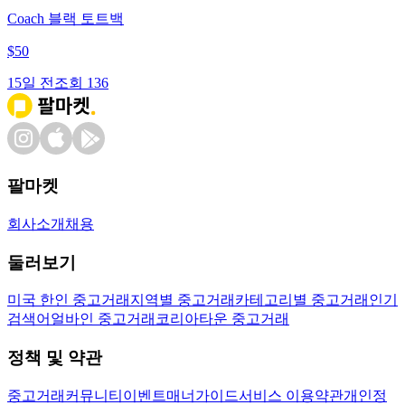
Coach 블랙 토트백
$
50
15일 전
조회
136
팔마켓
회사소개
채용
둘러보기
미국 한인 중고거래
지역별 중고거래
카테고리별 중고거래
인기
검색어
얼바인 중고거래
코리아타운 중고거래
정책 및 약관
중고거래
커뮤니티
이벤트
매너가이드
서비스 이용약관
개인정