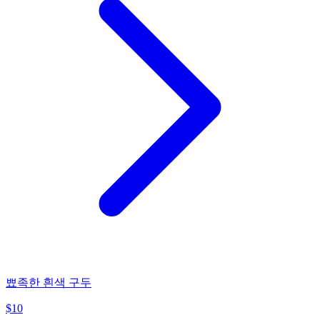
뾰족한 흰색 구두
$
10