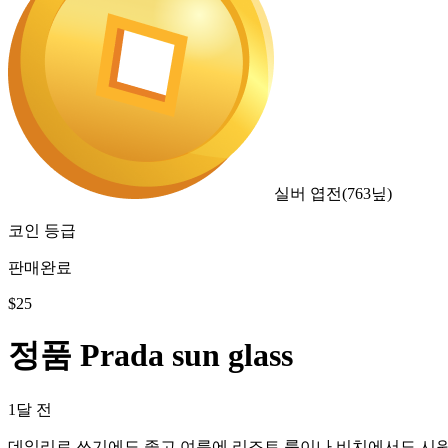
실버 엽전
(
763
닢)
코인 등급
판매완료
$
25
정품 Prada sun glass
1달 전
데일리로 쓰기에도 좋고 여름에 리조트 룩이나 비치에서도 시원