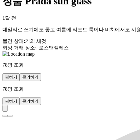
정품 Prada sun glass
1달 전
데일리로 쓰기에도 좋고 여름에 리조트 룩이나 비치에서도 시원
물건 상태
:
거의 새것
희망 거래 장소
:
, 로스앤젤레스
78
명 조회
찜하기
문의하기
78
명 조회
찜하기
문의하기