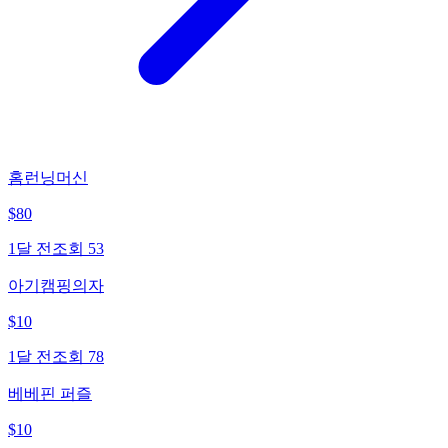
홈런닝머신
$
80
1달 전
조회
53
아기캠핑의자
$
10
1달 전
조회
78
베베핀 퍼즐
$
10