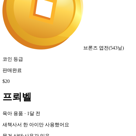
브론즈 엽전
(
543
닢)
코인 등급
판매완료
$
20
프뢰벨
육아 용품
·
1달 전
새책사서 한 아이만 사용했어요
물건 상태
:
사용감 있음