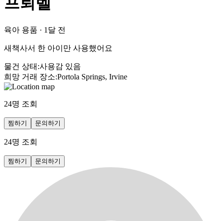
프뢰벨
육아 용품
·
1달 전
새책사서 한 아이만 사용했어요
물건 상태
:
사용감 있음
희망 거래 장소
:
Portola Springs, Irvine
24
명 조회
찜하기
문의하기
24
명 조회
찜하기
문의하기