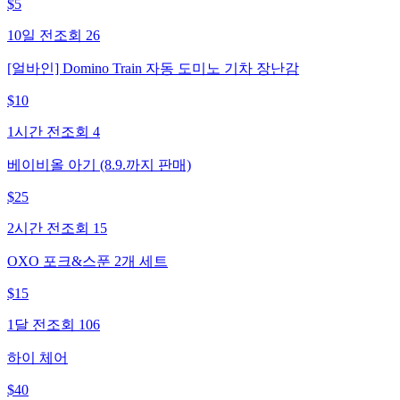
$
5
10일 전
조회
26
[얼바인] Domino Train 자동 도미노 기차 장난감
$
10
1시간 전
조회
4
베이비올 아기 (8.9.까지 판매)
$
25
2시간 전
조회
15
OXO 포크&스푼 2개 세트
$
15
1달 전
조회
106
하이 체어
$
40