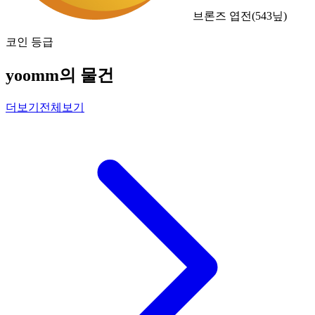
브론즈 엽전
(
543
닢)
코인 등급
yoomm의 물건
더보기
전체보기