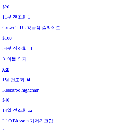
$
20
11분 전
조회
1
Grown'n Up 정글짐 슬라이드
$
100
54분 전
조회
11
아이들 의자
$
30
1달 전
조회
94
Keekaroo highchair
$
40
14일 전
조회
52
Lil'O'Blossom 기저귀크림