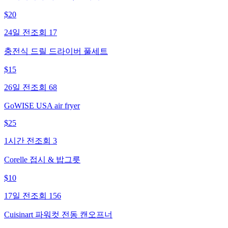
$
20
24일 전
조회
17
충전식 드릴 드라이버 풀세트
$
15
26일 전
조회
68
GoWISE USA air fryer
$
25
1시간 전
조회
3
Corelle 접시 & 밥그릇
$
10
17일 전
조회
156
Cuisinart 파워컷 전동 캔오프너