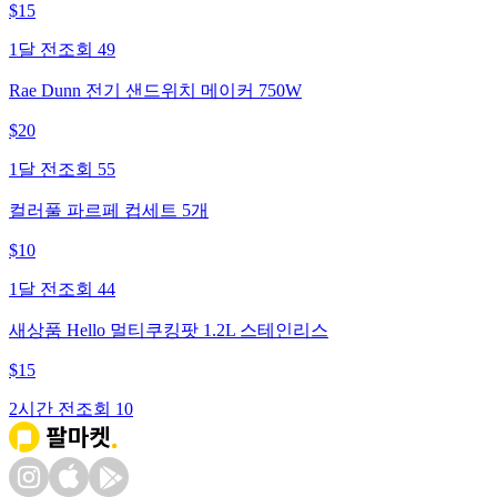
$
15
1달 전
조회
49
Rae Dunn 전기 샌드위치 메이커 750W
$
20
1달 전
조회
55
컬러풀 파르페 컵세트 5개
$
10
1달 전
조회
44
새상품 Hello 멀티쿠킹팟 1.2L 스테인리스
$
15
2시간 전
조회
10