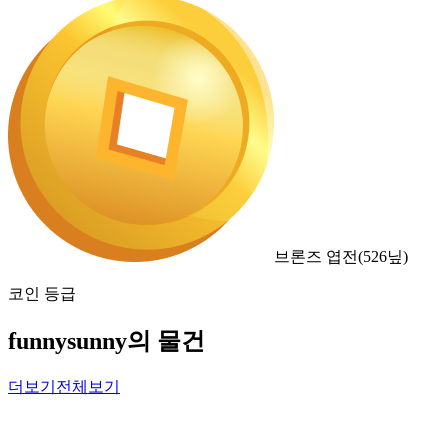
브론즈 엽전
(
526
닢)
코인 등급
funnysunny의 물건
더보기
전체보기