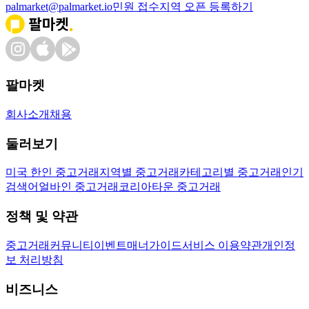
palmarket@palmarket.io
민원 접수
지역 오픈 등록하기
팔마켓
회사소개
채용
둘러보기
미국 한인 중고거래
지역별 중고거래
카테고리별 중고거래
인기
검색어
얼바인 중고거래
코리아타운 중고거래
정책 및 약관
중고거래
커뮤니티
이벤트
매너가이드
서비스 이용약관
개인정
보 처리방침
비즈니스