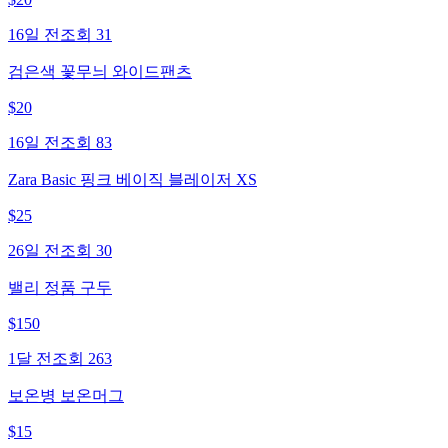
16일 전
조회
31
검은색 꽃무늬 와이드팬츠
$
20
16일 전
조회
83
Zara Basic 핑크 베이직 블레이저 XS
$
25
26일 전
조회
30
밸리 정품 구두
$
150
1달 전
조회
263
보온병 보온머그
$
15