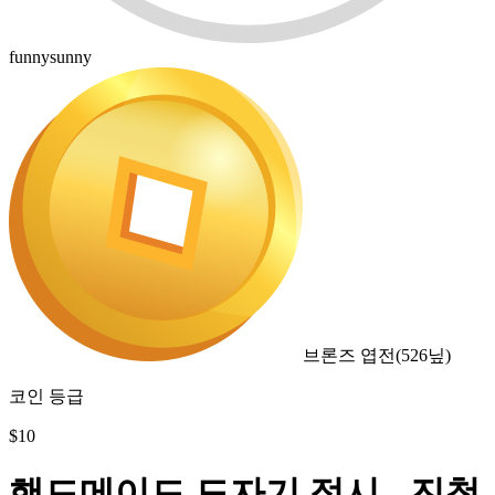
funnysunny
브론즈 엽전
(
526
닢)
코인 등급
$
10
핸드메이드 도자기 접시 - 진청