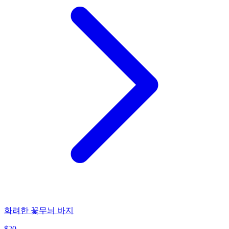
화려한 꽃무늬 바지
$
20