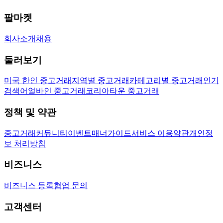
팔마켓
회사소개
채용
둘러보기
미국 한인 중고거래
지역별 중고거래
카테고리별 중고거래
인기
검색어
얼바인 중고거래
코리아타운 중고거래
정책 및 약관
중고거래
커뮤니티
이벤트
매너가이드
서비스 이용약관
개인정
보 처리방침
비즈니스
비즈니스 등록
협업 문의
고객센터