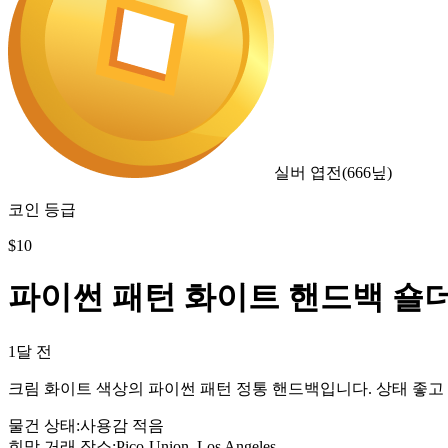
실버 엽전
(
666
닢)
코인 등급
$
10
파이썬 패턴 화이트 핸드백 숄
1달 전
크림 화이트 색상의 파이썬 패턴 정통 핸드백입니다. 상태 좋고
물건 상태
:
사용감 적음
희망 거래 장소
:
Pico-Union, Los Angeles