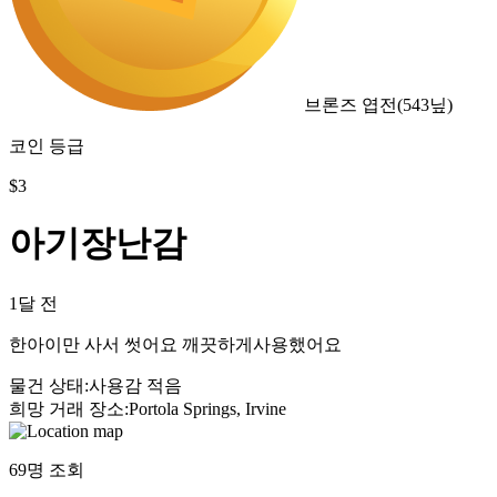
브론즈 엽전
(
543
닢)
코인 등급
$
3
아기장난감
1달 전
한아이만 사서 썻어요 깨끗하게사용했어요
물건 상태
:
사용감 적음
희망 거래 장소
:
Portola Springs, Irvine
69
명 조회