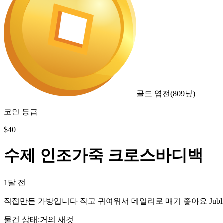
골드 엽전
(
809
닢)
코인 등급
$
40
수제 인조가죽 크로스바디백
1달 전
직접만든 가방입니다 작고 귀여워서 데일리로 매기 좋아요 Jubliss
물건 상태
:
거의 새것