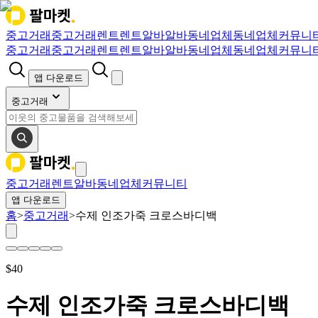
중고거래
중고거래
렌트
렌트
알바
알바
동네업체
동네업체
커뮤니
중고거래
중고거래
렌트
렌트
알바
알바
동네업체
동네업체
커뮤니
앱 다운로드
중고거래
중고거래
렌트
알바
동네업체
커뮤니티
앱 다운로드
홈
>
중고거래
>
수제 인조가죽 크로스바디백
$
40
수제 인조가죽 크로스바디백