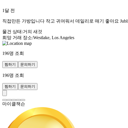
1달 전
직접만든 가방입니다 작고 귀여워서 데일리로 매기 좋아요 Jubliss
물건 상태
:
거의 새것
희망 거래 장소
:
Westlake, Los Angeles
196
명 조회
찜하기
문의하기
196
명 조회
찜하기
문의하기
마이클잭슨