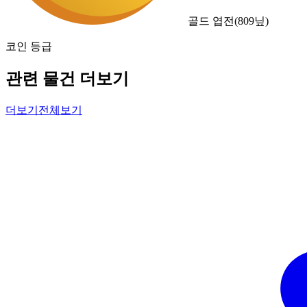
골드 엽전
(
809
닢)
코인 등급
관련 물건 더보기
더보기
전체보기