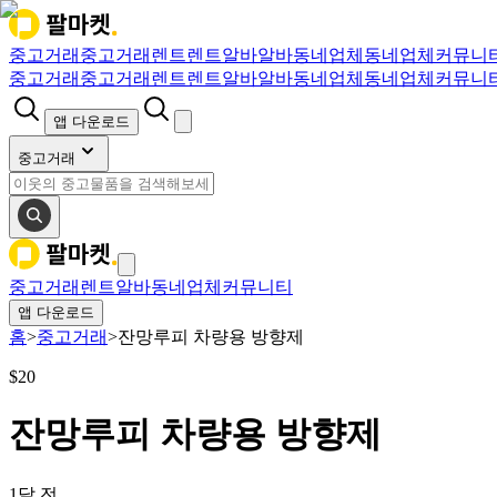
중고거래
중고거래
렌트
렌트
알바
알바
동네업체
동네업체
커뮤니
중고거래
중고거래
렌트
렌트
알바
알바
동네업체
동네업체
커뮤니
앱 다운로드
중고거래
중고거래
렌트
알바
동네업체
커뮤니티
앱 다운로드
홈
>
중고거래
>
잔망루피 차량용 방향제
$
20
잔망루피 차량용 방향제
1달 전