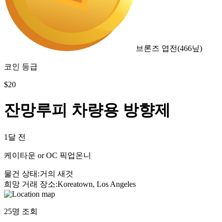
브론즈 엽전
(
466
닢)
코인 등급
$
20
잔망루피 차량용 방향제
1달 전
케이타운 or OC 픽업온니
물건 상태
:
거의 새것
희망 거래 장소
:
Koreatown, Los Angeles
25
명 조회