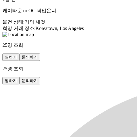
케이타운 or OC 픽업온니
물건 상태
:
거의 새것
희망 거래 장소
:
Koreatown, Los Angeles
25
명 조회
찜하기
문의하기
25
명 조회
찜하기
문의하기