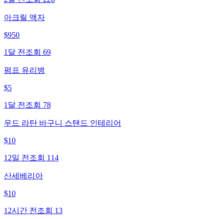
아크릴 액자
$
950
1달 전
조회
69
펌프 유리병
$
5
1달 전
조회
78
우드 라탄 바구니 스탠드 인테리어
$
10
12일 전
조회
114
산세베리아
$
10
12시간 전
조회
13