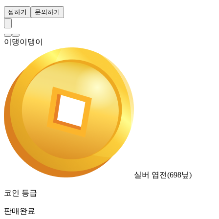
찜하기
문의하기
이댕이댕이
실버 엽전
(
698
닢)
코인 등급
판매완료