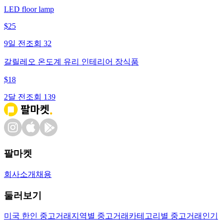
LED floor lamp
$
25
9일 전
조회
32
갈릴레오 온도계 유리 인테리어 장식품
$
18
2달 전
조회
139
팔마켓
회사소개
채용
둘러보기
미국 한인 중고거래
지역별 중고거래
카테고리별 중고거래
인기