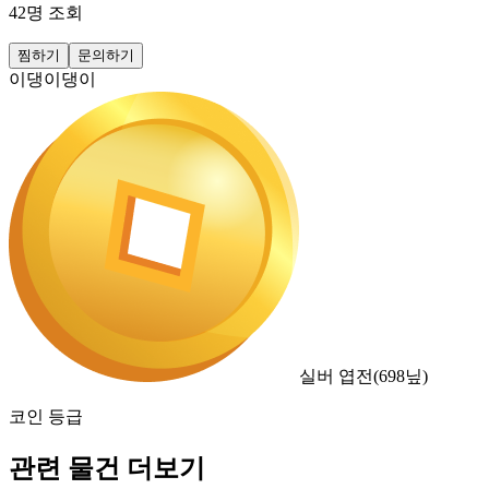
42
명 조회
찜하기
문의하기
이댕이댕이
실버 엽전
(
698
닢)
코인 등급
관련 물건 더보기