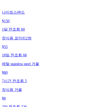
나이트스탠드
$
150
1달 전
조회
60
장식용 코끼리2쌍
$
55
18일 전
조회
68
메탈 stainless steel 거울
$
80
7시간 전
조회
5
장식용 거울
$
8
2달 전
조회
226