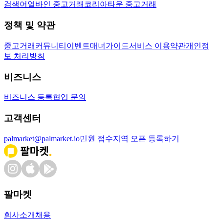
검색어
얼바인 중고거래
코리아타운 중고거래
정책 및 약관
중고거래
커뮤니티
이벤트
매너가이드
서비스 이용약관
개인정
보 처리방침
비즈니스
비즈니스 등록
협업 문의
고객센터
palmarket@palmarket.io
민원 접수
지역 오픈 등록하기
팔마켓
회사소개
채용