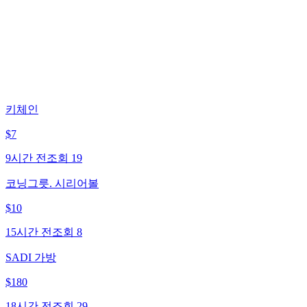
키체인
$
7
9시간 전
조회
19
코닝그릇. 시리어볼
$
10
15시간 전
조회
8
SADI 가방
$
180
18시간 전
조회
29