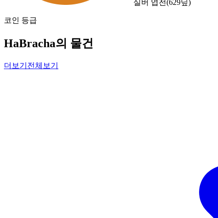
실버 엽전
(
629
닢)
코인 등급
HaBracha의 물건
더보기
전체보기