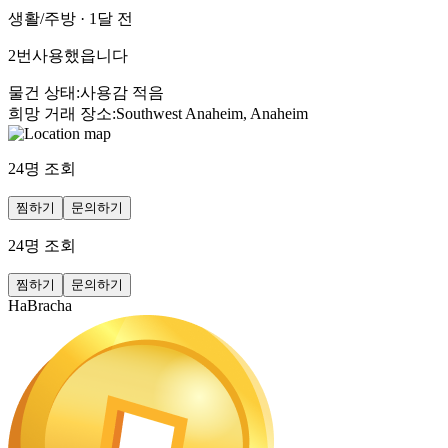
생활/주방
·
1달 전
2번사용했읍니다
물건 상태
:
사용감 적음
희망 거래 장소
:
Southwest Anaheim, Anaheim
24
명 조회
찜하기
문의하기
24
명 조회
찜하기
문의하기
HaBracha