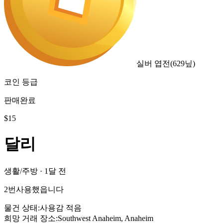
실버 엽전
(
629
닢)
코인 등급
판매완료
$
15
달리
생활/주방
·
1달 전
2번사용했읍니다
물건 상태
:
사용감 적음
희망 거래 장소
:
Southwest Anaheim, Anaheim