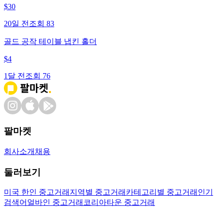
$
30
20일 전
조회
83
골드 공작 테이블 냅킨 홀더
$
4
1달 전
조회
76
팔마켓
회사소개
채용
둘러보기
미국 한인 중고거래
지역별 중고거래
카테고리별 중고거래
인기
검색어
얼바인 중고거래
코리아타운 중고거래