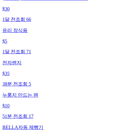
$
30
1달 전
조회
66
유리 장식용
$
5
1달 전
조회
71
전자렌지
$
35
38분 전
조회
5
누룽지 만드는 팬
$
10
51분 전
조회
17
BELLA자동 제빵기