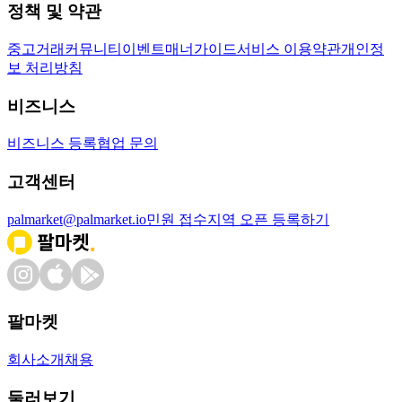
정책 및 약관
중고거래
커뮤니티
이벤트
매너가이드
서비스 이용약관
개인정
보 처리방침
비즈니스
비즈니스 등록
협업 문의
고객센터
palmarket@palmarket.io
민원 접수
지역 오픈 등록하기
팔마켓
회사소개
채용
둘러보기