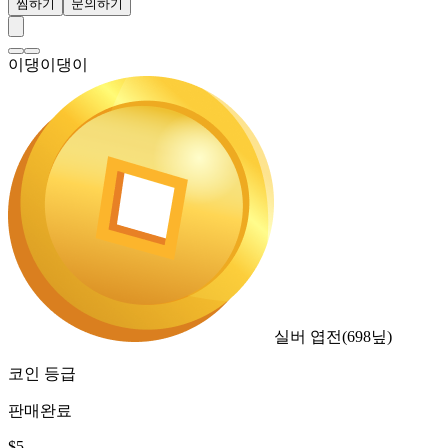
찜하기
문의하기
이댕이댕이
실버 엽전
(
698
닢)
코인 등급
판매완료
$
5