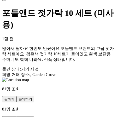
포들앤드 젓가락 10 세트 (미사
용)
1달 전
많아서 팔아요 한번도 안썼어요 포들앤드 브랜드의 고급 젓가
락 세트예요. 검은색 젓가락 10세트가 들어있고 흰색 보관용
주머니도 함께 나와요. 신품 상태입니다.
물건 상태
:
거의 새것
희망 거래 장소
:
, Garden Grove
81
명 조회
찜하기
문의하기
81
명 조회