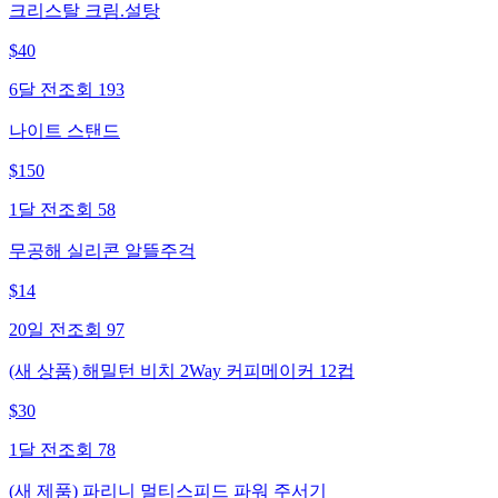
크리스탈 크림.설탕
$
40
6달 전
조회
193
나이트 스탠드
$
150
1달 전
조회
58
무공해 실리콘 알뜰주걱
$
14
20일 전
조회
97
(새 상품) 해밀턴 비치 2Way 커피메이커 12컵
$
30
1달 전
조회
78
(새 제품) 파리니 멀티스피드 파워 주서기