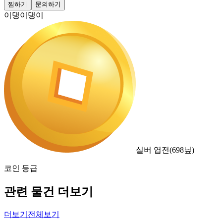
찜하기
문의하기
이댕이댕이
실버 엽전
(
698
닢)
코인 등급
관련 물건 더보기
더보기
전체보기