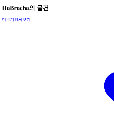
HaBracha의 물건
더보기
전체보기