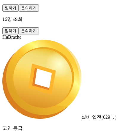
찜하기
문의하기
16
명 조회
찜하기
문의하기
HaBracha
실버 엽전
(
629
닢)
코인 등급