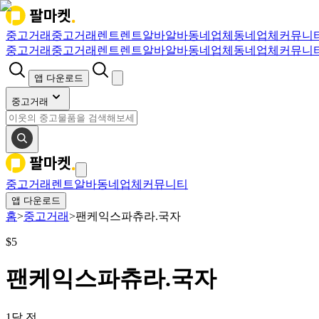
중고거래
중고거래
렌트
렌트
알바
알바
동네업체
동네업체
커뮤니
중고거래
중고거래
렌트
렌트
알바
알바
동네업체
동네업체
커뮤니
앱 다운로드
중고거래
중고거래
렌트
알바
동네업체
커뮤니티
앱 다운로드
홈
>
중고거래
>
팬케익스파츄라.국자
$
5
팬케익스파츄라.국자
1달 전