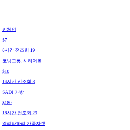
키체인
$
7
8시간 전
조회
19
코닝그릇. 시리어볼
$
10
14시간 전
조회
8
SADI 가방
$
180
18시간 전
조회
29
엘리타하리 가죽자켓