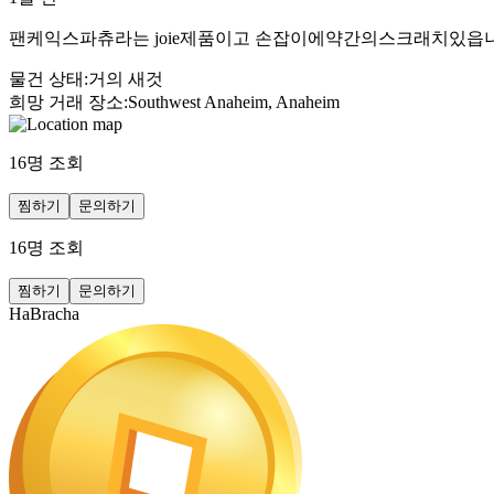
팬케익스파츄라는 joie제품이고 손잡이에약간의스크래치있읍
물건 상태
:
거의 새것
희망 거래 장소
:
Southwest Anaheim, Anaheim
16
명 조회
찜하기
문의하기
16
명 조회
찜하기
문의하기
HaBracha