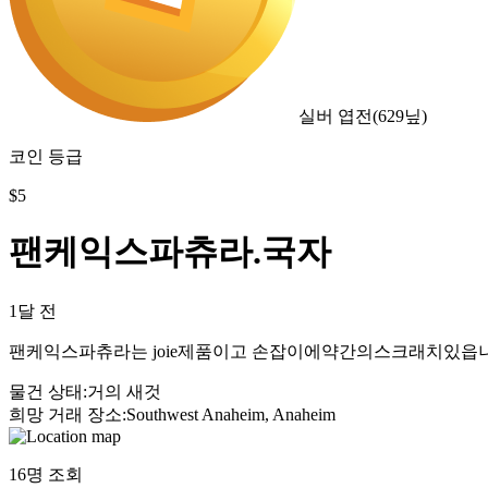
실버 엽전
(
629
닢)
코인 등급
$
5
팬케익스파츄라.국자
1달 전
팬케익스파츄라는 joie제품이고 손잡이에약간의스크래치있읍
물건 상태
:
거의 새것
희망 거래 장소
:
Southwest Anaheim, Anaheim
16
명 조회