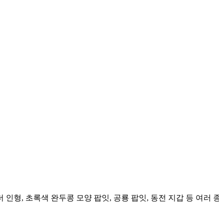
더 인형, 초록색 완두콩 모양 팝잇, 공룡 팝잇, 동전 지갑 등 여