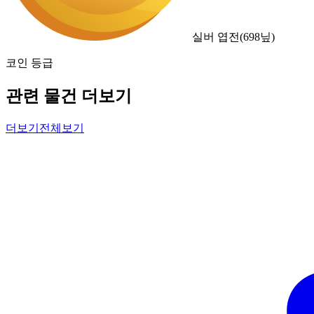
실버 엽전
(
698
닢)
코인 등급
관련 물건 더보기
더보기
전체보기