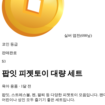
실버 엽전
(
698
닢)
코인 등급
판매완료
$
3
팝잇 피젯토이 대량 세트
육아 용품
·
1달 전
팝잇, 스트레스볼, 펜, 팔찌 등 다양한 피젯토이 모음입니다. 팬
어린이나 성인 모두 즐기기 좋은 세트입니다.