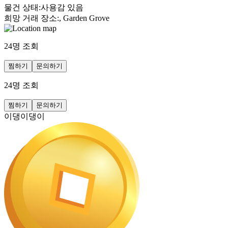
물건 상태
:
사용감 있음
희망 거래 장소
:
, Garden Grove
24
명 조회
찜하기
문의하기
24
명 조회
찜하기
문의하기
이댕이댕이