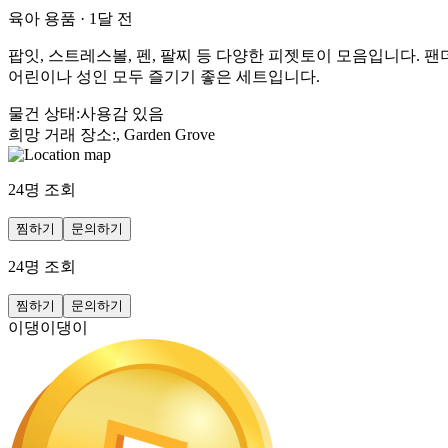
육아 용품
·
1달 전
팝잇, 스트레스볼, 펜, 팔찌 등 다양한 피젯토이 모음입니다. 팬
어린이나 성인 모두 즐기기 좋은 세트입니다.
물건 상태
:
사용감 있음
희망 거래 장소
:
, Garden Grove
24
명 조회
찜하기
문의하기
24
명 조회
찜하기
문의하기
이댕이댕이