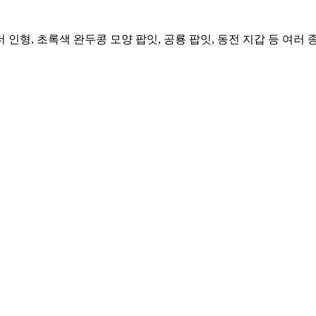
더 인형, 초록색 완두콩 모양 팝잇, 공룡 팝잇, 동전 지갑 등 여