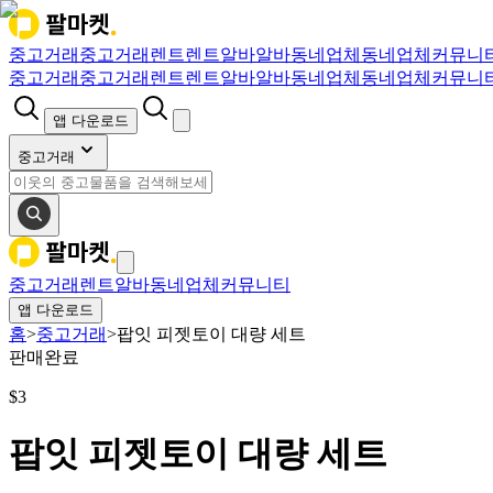
중고거래
중고거래
렌트
렌트
알바
알바
동네업체
동네업체
커뮤니
중고거래
중고거래
렌트
렌트
알바
알바
동네업체
동네업체
커뮤니
앱 다운로드
중고거래
중고거래
렌트
알바
동네업체
커뮤니티
앱 다운로드
홈
>
중고거래
>
팝잇 피젯토이 대량 세트
판매완료
$
3
팝잇 피젯토이 대량 세트