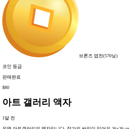
브론즈 엽전
(
570
닢)
코인 등급
판매완료
$
80
아트 갤러리 액자
1달 전
유명 아트갤러리의 액자입니다. 작가의 싸인이 있어요 26×26 c