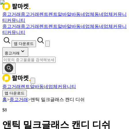
중고거래
중고거래
렌트
렌트
알바
알바
동네업체
동네업체
커뮤니
티
커뮤니티
중고거래
중고거래
렌트
렌트
알바
알바
동네업체
동네업체
커뮤니
티
커뮤니티
앱 다운로드
중고거래
중고거래
렌트
알바
동네업체
커뮤니티
앱 다운로드
홈
>
중고거래
>
앤틱 밀크글래스 캔디 디쉬
$
8
앤틱 밀크글래스 캔디 디쉬