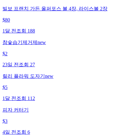
빌보 프랜치 가든 올퍼포스 볼 4장, 라이스볼 2장
$
80
1달 전
조회
188
참숯습기제거제new
$
2
23일 전
조회
27
릴리 플라워 도자기new
$
5
1달 전
조회
112
피자 커터기
$
3
4일 전
조회
6