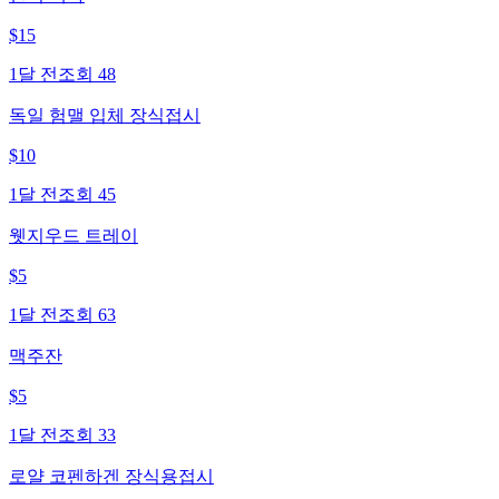
$
15
1달 전
조회
48
독일 험맬 입체 장식접시
$
10
1달 전
조회
45
웻지우드 트레이
$
5
1달 전
조회
63
맥주잔
$
5
1달 전
조회
33
로얄 코펜하겐 장식용접시