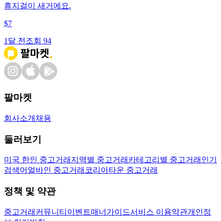
휴지걸이 새거에요.
$
7
1달 전
조회
94
팔마켓
회사소개
채용
둘러보기
미국 한인 중고거래
지역별 중고거래
카테고리별 중고거래
인기
검색어
얼바인 중고거래
코리아타운 중고거래
정책 및 약관
중고거래
커뮤니티
이벤트
매너가이드
서비스 이용약관
개인정