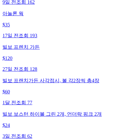
9일 전
조회
162
아놀론 웍
$
35
17일 전
조회
193
빌보 프렌치 가든
$
120
27일 전
조회
128
빌보 프랜치가든 사각접시, 볼 각2장씩 총4장
$
60
1달 전
조회
77
빌보 보스턴 하이볼 그린 2개, 언더락 핑크 2개
$
24
3일 전
조회
62