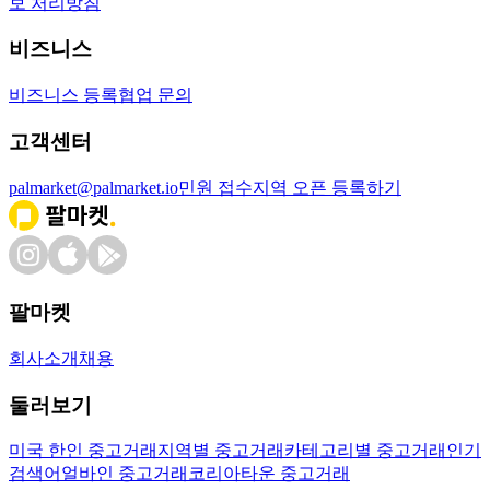
보 처리방침
비즈니스
비즈니스 등록
협업 문의
고객센터
palmarket@palmarket.io
민원 접수
지역 오픈 등록하기
팔마켓
회사소개
채용
둘러보기
미국 한인 중고거래
지역별 중고거래
카테고리별 중고거래
인기
검색어
얼바인 중고거래
코리아타운 중고거래