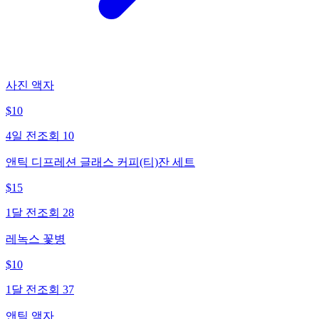
사진 액자
$
10
4일 전
조회
10
앤틱 디프레션 글래스 커피(티)잔 세트
$
15
1달 전
조회
28
레녹스 꽃병
$
10
1달 전
조회
37
앤틱 액자