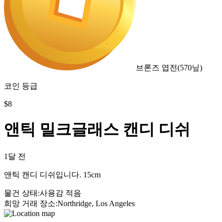
브론즈 엽전
(
570
닢)
코인 등급
$
8
앤틱 밀크글래스 캔디 디쉬
1달 전
앤틱 캔디 디쉬입니다. 15cm
물건 상태
:
사용감 적음
희망 거래 장소
:
Northridge, Los Angeles