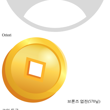
Oriori
브론즈 엽전
(
570
닢)