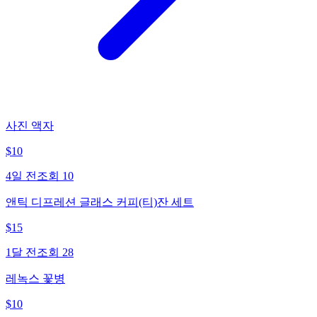
사진 액자
$
10
4일 전
조회
10
앤틱 디프레션 글래스 커피(티)잔 세트
$
15
1달 전
조회
28
레녹스 꽃병
$
10