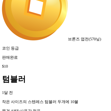
브론즈 엽전
(
570
닢)
코인 등급
판매완료
$
10
텀블러
1달 전
작은 사이즈의 스텐레스 텀블러 두개에 10불
물건 상태
:
사용감 적음