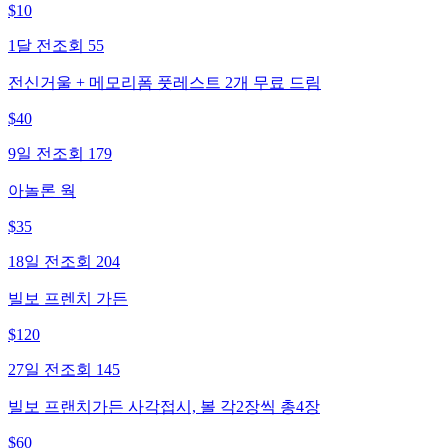
$
10
1달 전
조회
55
전신거울 + 메모리폼 풋레스트 2개 무료 드림
$
40
9일 전
조회
179
아놀론 웍
$
35
18일 전
조회
204
빌보 프렌치 가든
$
120
27일 전
조회
145
빌보 프랜치가든 사각접시, 볼 각2장씩 총4장
$
60