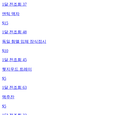
1달 전
조회
37
앤틱 액자
$
15
1달 전
조회
48
독일 험맬 입체 장식접시
$
10
1달 전
조회
45
웻지우드 트레이
$
5
1달 전
조회
63
맥주잔
$
5