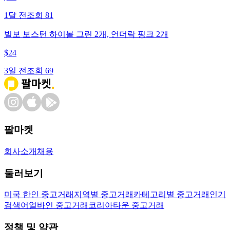
1달 전
조회
81
빌보 보스턴 하이볼 그린 2개, 언더락 핑크 2개
$
24
3일 전
조회
69
팔마켓
회사소개
채용
둘러보기
미국 한인 중고거래
지역별 중고거래
카테고리별 중고거래
인기
검색어
얼바인 중고거래
코리아타운 중고거래
정책 및 약관