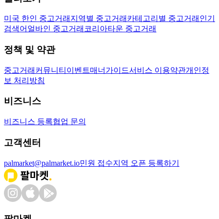
미국 한인 중고거래
지역별 중고거래
카테고리별 중고거래
인기
검색어
얼바인 중고거래
코리아타운 중고거래
정책 및 약관
중고거래
커뮤니티
이벤트
매너가이드
서비스 이용약관
개인정
보 처리방침
비즈니스
비즈니스 등록
협업 문의
고객센터
palmarket@palmarket.io
민원 접수
지역 오픈 등록하기
팔마켓