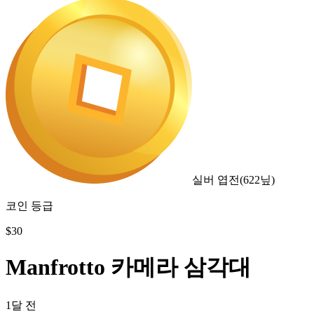
실버 엽전
(
622
닢)
코인 등급
$
30
Manfrotto 카메라 삼각대
1달 전