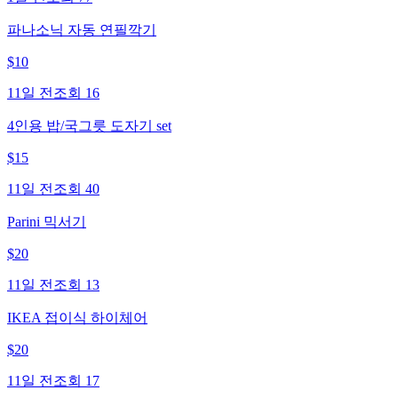
파나소닉 자동 연필깍기
$
10
11일 전
조회
16
4인용 밥/국그릇 도자기 set
$
15
11일 전
조회
40
Parini 믹서기
$
20
11일 전
조회
13
IKEA 접이식 하이체어
$
20
11일 전
조회
17