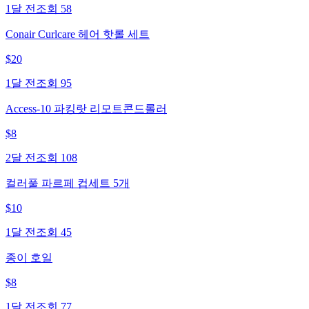
1달 전
조회
58
Conair Curlcare 헤어 핫롤 세트
$
20
1달 전
조회
95
Access-10 파킹랏 리모트콘드롤러
$
8
2달 전
조회
108
컬러풀 파르페 컵세트 5개
$
10
1달 전
조회
45
종이 호일
$
8
1달 전
조회
77