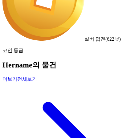
실버 엽전
(
622
닢)
코인 등급
Hername의 물건
더보기
전체보기