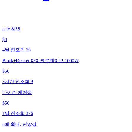
cctv 사인
$
3
4달 전
조회
76
Black+Decker 마이크로웨이브 1000W
$
50
3시간 전
조회
9
다이슨 에어랩
$
50
1달 전
조회
376
8배 확대. 단망경