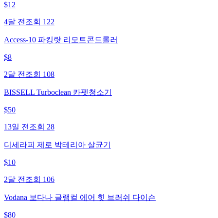
$
12
4달 전
조회
122
Access-10 파킹랏 리모트콘드롤러
$
8
2달 전
조회
108
BISSELL Turboclean 카펫청소기
$
50
13일 전
조회
28
디세라피 제로 박테리아 살균기
$
10
2달 전
조회
106
Vodana 보다나 글램컬 에어 힛 브러쉬 다이슨
$
80