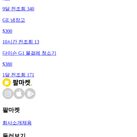
9달 전
조회
340
GE 냉장고
$
300
10시간 전
조회
13
다이슨 G1 물걸레 청소기
$
380
1달 전
조회
171
팔마켓
회사소개
채용
둘러보기