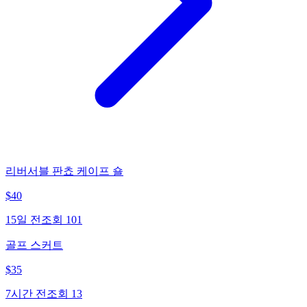
리버서블 판쵸 케이프 숄
$
40
15일 전
조회
101
골프 스커트
$
35
7시간 전
조회
13