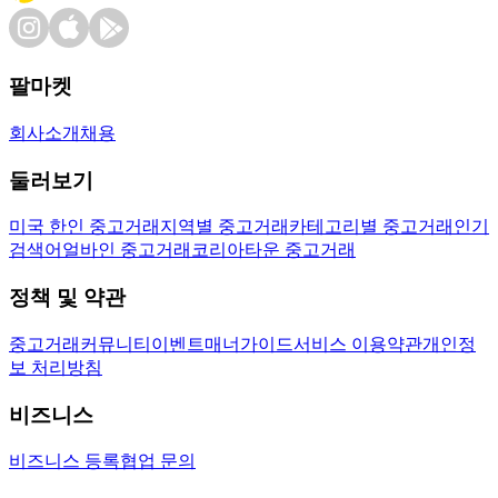
팔마켓
회사소개
채용
둘러보기
미국 한인 중고거래
지역별 중고거래
카테고리별 중고거래
인기
검색어
얼바인 중고거래
코리아타운 중고거래
정책 및 약관
중고거래
커뮤니티
이벤트
매너가이드
서비스 이용약관
개인정
보 처리방침
비즈니스
비즈니스 등록
협업 문의