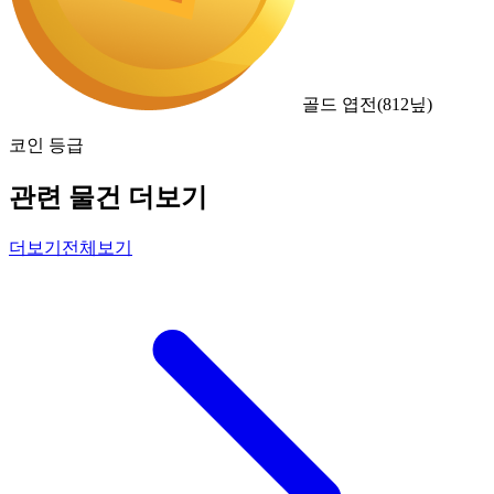
골드 엽전
(
812
닢)
코인 등급
관련 물건 더보기
더보기
전체보기