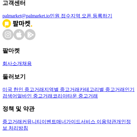
고객센터
palmarket@palmarket.io
민원 접수
지역 오픈 등록하기
팔마켓
회사소개
채용
둘러보기
미국 한인 중고거래
지역별 중고거래
카테고리별 중고거래
인기
검색어
얼바인 중고거래
코리아타운 중고거래
정책 및 약관
중고거래
커뮤니티
이벤트
매너가이드
서비스 이용약관
개인정
보 처리방침