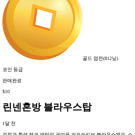
골드 엽전
(
812
닢)
코인 등급
판매완료
$
10
린넨혼방 블라우스탑
1달 전
검정과 흰색 체크 패턴의 귀여운 퍼프슬리브 블라우스예요. 소