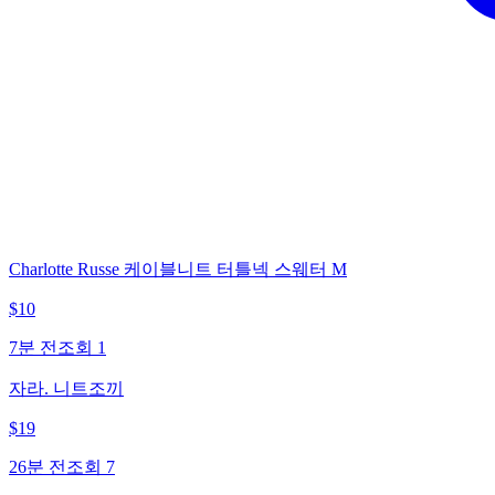
Charlotte Russe 케이블니트 터틀넥 스웨터 M
$
10
7분 전
조회
1
자라. 니트조끼
$
19
26분 전
조회
7