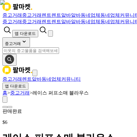
중고거래
중고거래
렌트
렌트
알바
알바
동네업체
동네업체
커뮤니
중고거래
중고거래
렌트
렌트
알바
알바
동네업체
동네업체
커뮤니
앱 다운로드
중고거래
중고거래
렌트
알바
동네업체
커뮤니티
앱 다운로드
홈
>
중고거래
>
레이스 퍼프소매 블라우스
판매완료
$
6