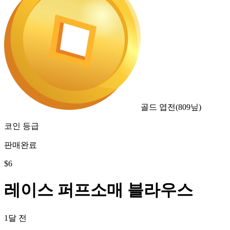
골드 엽전
(
809
닢)
코인 등급
판매완료
$
6
레이스 퍼프소매 블라우스
1달 전