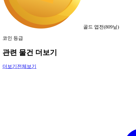
골드 엽전
(
809
닢)
코인 등급
관련 물건 더보기
더보기
전체보기