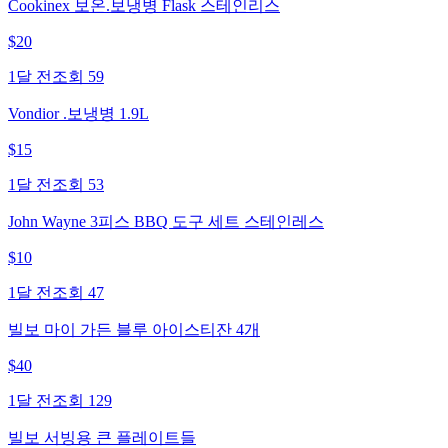
Cookinex 보온.보냉병 Flask 스테인리스
$
20
1달 전
조회
59
Vondior .보냉병 1.9L
$
15
1달 전
조회
53
John Wayne 3피스 BBQ 도구 세트 스테인레스
$
10
1달 전
조회
47
빌보 마이 가든 블루 아이스티잔 4개
$
40
1달 전
조회
129
빌보 서빙용 큰 플레이트들