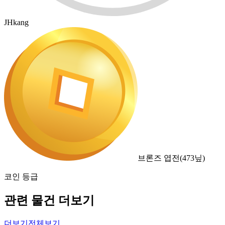
JHkang
브론즈 엽전
(
473
닢)
코인 등급
관련 물건 더보기
더보기
전체보기