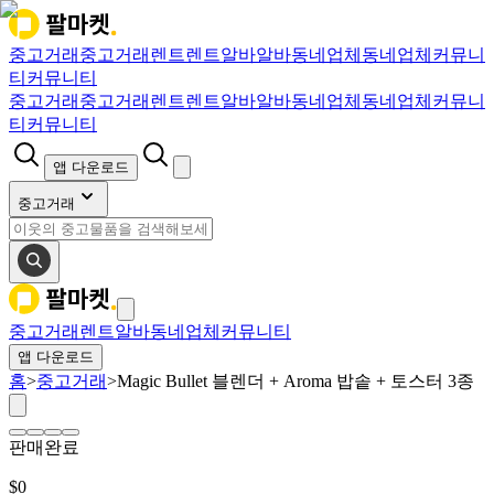
중고거래
중고거래
렌트
렌트
알바
알바
동네업체
동네업체
커뮤니
티
커뮤니티
중고거래
중고거래
렌트
렌트
알바
알바
동네업체
동네업체
커뮤니
티
커뮤니티
앱 다운로드
중고거래
중고거래
렌트
알바
동네업체
커뮤니티
앱 다운로드
홈
>
중고거래
>
Magic Bullet 블렌더 + Aroma 밥솥 + 토스터 3종
판매완료
$
0