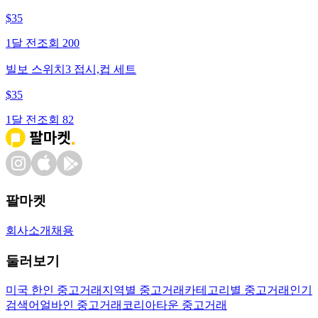
$
35
1달 전
조회
200
빌보 스위치3 접시,컵 세트
$
35
1달 전
조회
82
팔마켓
회사소개
채용
둘러보기
미국 한인 중고거래
지역별 중고거래
카테고리별 중고거래
인기
검색어
얼바인 중고거래
코리아타운 중고거래