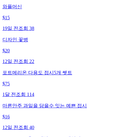
와플머신
$
15
19일 전
조회
38
디자인 꽃병
$
20
12일 전
조회
22
포트메리온 다용도 접시5개 쎗트
$
75
1달 전
조회
114
마른안주 과일을 담을수 잇는 예쁜 접시
$
16
12일 전
조회
40