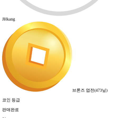
JHkang
브론즈 엽전
(
473
닢)
코인 등급
판매완료