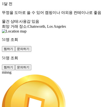
1달 전
뚜껑을 도마로 쓸 수 있어 캠핑이나 야외용 컨테이나로 좋음
물건 상태
:
사용감 있음
희망 거래 장소
:
Chatsworth, Los Angeles
51
명 조회
찜하기
문의하기
51
명 조회
찜하기
문의하기
minng