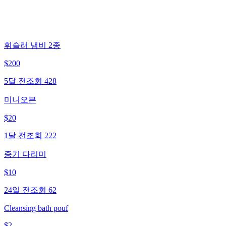
휘슬러 냄비 2종
$
200
5달 전
조회
428
미니오븐
$
20
1달 전
조회
222
증기 다리미
$
10
24일 전
조회
62
Cleansing bath pouf
$
2