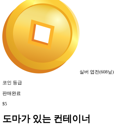
실버 엽전
(
608
닢)
코인 등급
판매완료
$
5
도마가 있는 컨테이너