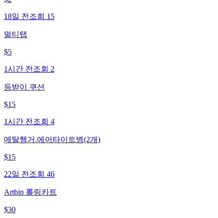
18일 전
조회
15
멀티탭
$
5
1시간 전
조회
2
등받이 쿠션
$
15
1시간 전
조회
4
메탈행거.에어타이트병(2개)
$
15
22일 전
조회
46
Artbin 롤링카트
$
30