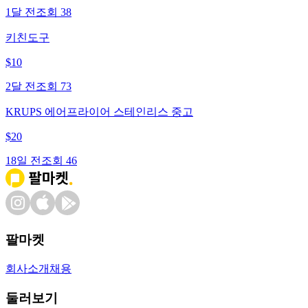
1달 전
조회
38
키친도구
$
10
2달 전
조회
73
KRUPS 에어프라이어 스테인리스 중고
$
20
18일 전
조회
46
팔마켓
회사소개
채용
둘러보기