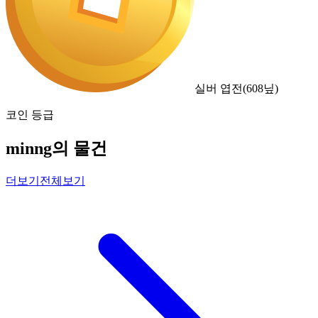
실버 엽전
(
608
닢)
코인 등급
minng의 물건
더보기
전체보기