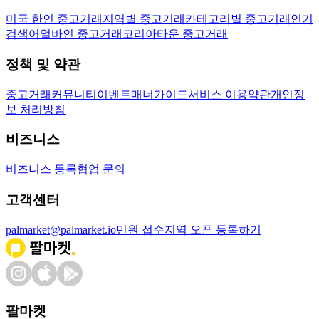
미국 한인 중고거래
지역별 중고거래
카테고리별 중고거래
인기
검색어
얼바인 중고거래
코리아타운 중고거래
정책 및 약관
중고거래
커뮤니티
이벤트
매너가이드
서비스 이용약관
개인정
보 처리방침
비즈니스
비즈니스 등록
협업 문의
고객센터
palmarket@palmarket.io
민원 접수
지역 오픈 등록하기
팔마켓