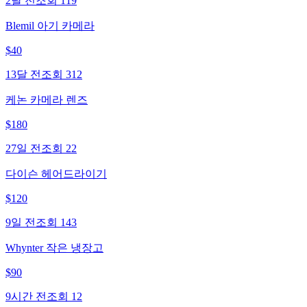
2달 전
조회
119
Blemil 아기 카메라
$
40
13달 전
조회
312
케논 카메라 렌즈
$
180
27일 전
조회
22
다이슨 헤어드라이기
$
120
9일 전
조회
143
Whynter 작은 냉장고
$
90
9시간 전
조회
12