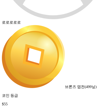
로로로로로
브론즈 엽전
(
499
닢)
코인 등급
$
55