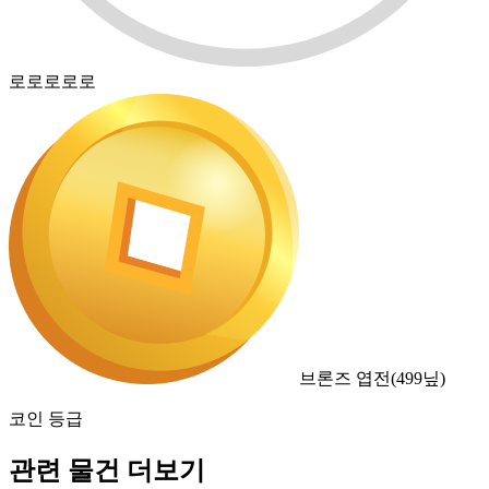
로로로로로
브론즈 엽전
(
499
닢)
코인 등급
관련 물건 더보기