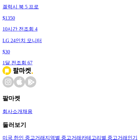
겔럭시 북 5 프로
$
1350
10시간 전
조회
4
LG 24인치 모니터
$
30
1달 전
조회
67
팔마켓
회사소개
채용
둘러보기
미국 한인 중고거래
지역별 중고거래
카테고리별 중고거래
인기