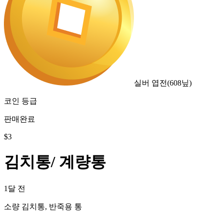
실버 엽전
(
608
닢)
코인 등급
판매완료
$
3
김치통/ 계량통
1달 전
소량 김치통, 반죽용 통