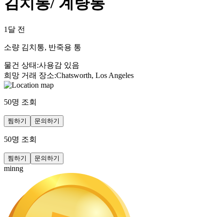
김치통/ 계량통
1달 전
소량 김치통, 반죽용 통
물건 상태
:
사용감 있음
희망 거래 장소
:
Chatsworth, Los Angeles
50
명 조회
찜하기
문의하기
50
명 조회
찜하기
문의하기
minng