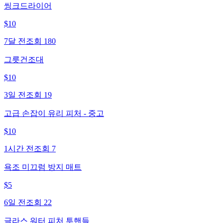
씽크드라이어
$
10
7달 전
조회
180
그릇건조대
$
10
3일 전
조회
19
고급 손잡이 유리 피처 - 중고
$
10
1시간 전
조회
7
욕조 미끄럼 방지 매트
$
5
6일 전
조회
22
글라스 워터 피처 투핸들