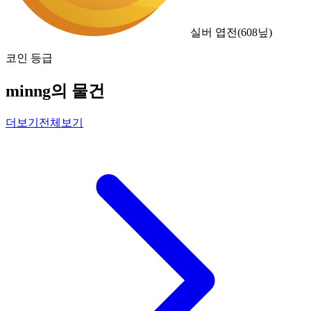
실버 엽전
(
608
닢)
코인 등급
minng의 물건
더보기
전체보기