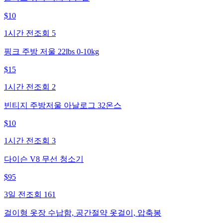
$
10
1시간 전
조회
5
핑크 주방 저울 22lbs 0-10kg
$
15
1시간 전
조회
2
빈티지 주방저울 아날로그 32온스
$
10
1시간 전
조회
3
다이슨 V8 무선 청소기
$
95
3일 전
조회
161
걸이형 옷장 수납함, 공간절약 옷걸이, 압축봉