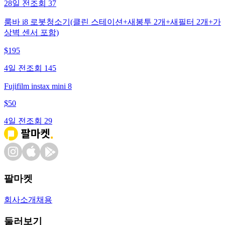
28일 전
조회
37
룸바 i8 로봇청소기(클린 스테이션+새봉투 2개+새필터 2개+가
상벽 센서 포함)
$
195
4일 전
조회
145
Fujifilm instax mini 8
$
50
4일 전
조회
29
팔마켓
회사소개
채용
둘러보기