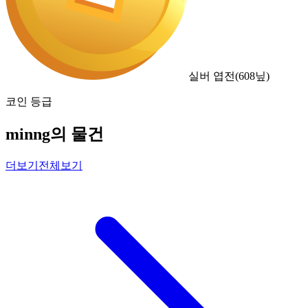
실버 엽전
(
608
닢)
코인 등급
minng의 물건
더보기
전체보기