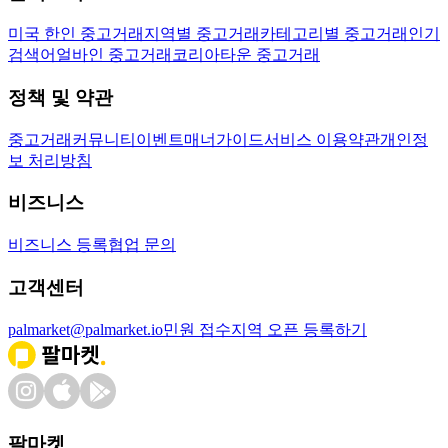
미국 한인 중고거래
지역별 중고거래
카테고리별 중고거래
인기
검색어
얼바인 중고거래
코리아타운 중고거래
정책 및 약관
중고거래
커뮤니티
이벤트
매너가이드
서비스 이용약관
개인정
보 처리방침
비즈니스
비즈니스 등록
협업 문의
고객센터
palmarket@palmarket.io
민원 접수
지역 오픈 등록하기
팔마켓