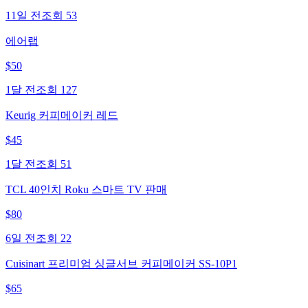
11일 전
조회
53
에어랩
$
50
1달 전
조회
127
Keurig 커피메이커 레드
$
45
1달 전
조회
51
TCL 40인치 Roku 스마트 TV 판매
$
80
6일 전
조회
22
Cuisinart 프리미엄 싱글서브 커피메이커 SS-10P1
$
65