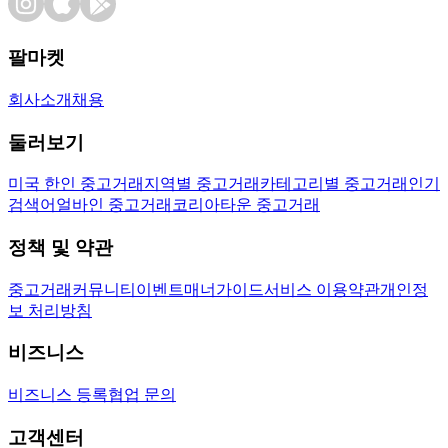
팔마켓
회사소개
채용
둘러보기
미국 한인 중고거래
지역별 중고거래
카테고리별 중고거래
인기
검색어
얼바인 중고거래
코리아타운 중고거래
정책 및 약관
중고거래
커뮤니티
이벤트
매너가이드
서비스 이용약관
개인정
보 처리방침
비즈니스
비즈니스 등록
협업 문의
고객센터