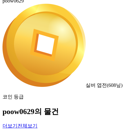
poow0629
실버 엽전
(
608
닢)
코인 등급
poow0629의 물건
더보기
전체보기