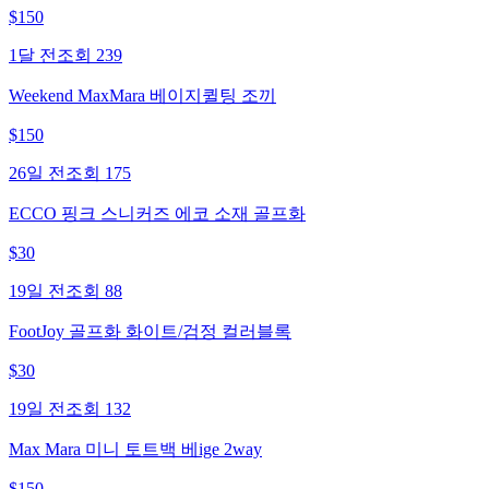
$
150
1달 전
조회
239
Weekend MaxMara 베이지퀼팅 조끼
$
150
26일 전
조회
175
ECCO 핑크 스니커즈 에코 소재 골프화
$
30
19일 전
조회
88
FootJoy 골프화 화이트/검정 컬러블록
$
30
19일 전
조회
132
Max Mara 미니 토트백 베ige 2way
$
150