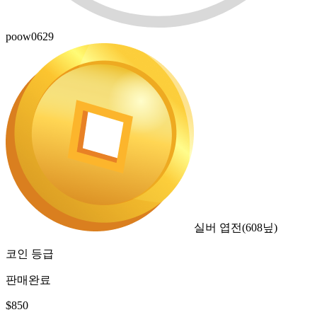
poow0629
실버 엽전
(
608
닢)
코인 등급
판매완료
$
850