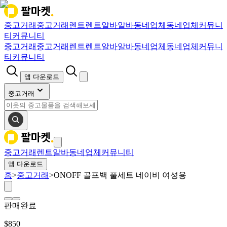
중고거래
중고거래
렌트
렌트
알바
알바
동네업체
동네업체
커뮤니
티
커뮤니티
중고거래
중고거래
렌트
렌트
알바
알바
동네업체
동네업체
커뮤니
티
커뮤니티
앱 다운로드
중고거래
중고거래
렌트
알바
동네업체
커뮤니티
앱 다운로드
홈
>
중고거래
>
ONOFF 골프백 풀세트 네이비 여성용
판매완료
$
850