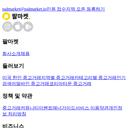
palmarket@palmarket.io
민원 접수
지역 오픈 등록하기
팔마켓
회사소개
채용
둘러보기
미국 한인 중고거래
지역별 중고거래
카테고리별 중고거래
인기
검색어
얼바인 중고거래
코리아타운 중고거래
정책 및 약관
중고거래
커뮤니티
이벤트
매너가이드
서비스 이용약관
개인정
보 처리방침
비즈니스