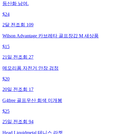
등산화 남여.
$
24
2달 전
조회
109
Wilson Advantage 카브레타 골프장갑 M 새상품
$
15
21일 전
조회
27
메모리폼 자전거 안장 검정
$
20
20일 전
조회
17
G4free 골프우산 회색 미개봉
$
25
25일 전
조회
94
Head Liquidmetal 테니스 라켓