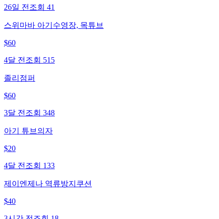
26일 전
조회
41
스위마바 아기수영장, 목튜브
$
60
4달 전
조회
515
졸리점퍼
$
60
3달 전
조회
348
아기 튜브의자
$
20
4달 전
조회
133
제이엔제나 역류방지쿠션
$
40
3시간 전
조회
18