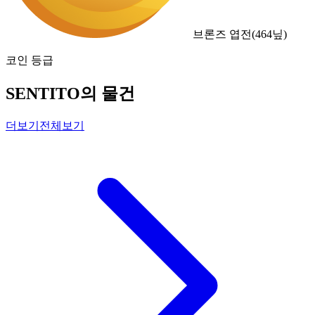
브론즈 엽전
(
464
닢)
코인 등급
SENTITO의 물건
더보기
전체보기