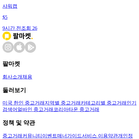
샤워캡
$
5
9시간 전
조회
26
팔마켓
회사소개
채용
둘러보기
미국 한인 중고거래
지역별 중고거래
카테고리별 중고거래
인기
검색어
얼바인 중고거래
코리아타운 중고거래
정책 및 약관
중고거래
커뮤니티
이벤트
매너가이드
서비스 이용약관
개인정