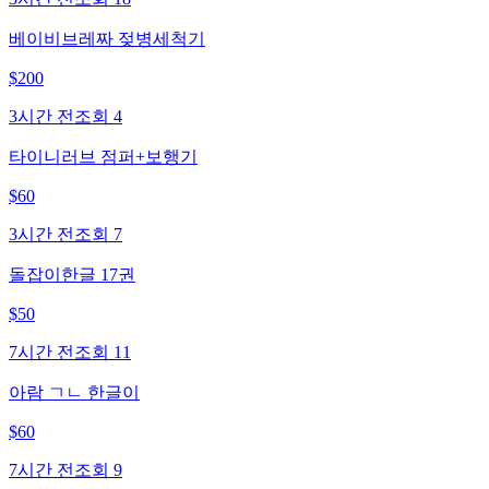
베이비브레짜 젖병세척기
$
200
3시간 전
조회
4
타이니러브 점퍼+보행기
$
60
3시간 전
조회
7
돌잡이한글 17권
$
50
7시간 전
조회
11
아람 ㄱㄴ 한글이
$
60
7시간 전
조회
9