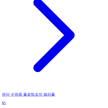
유아 수영용 플로팅조끼 컬러풀
$
5