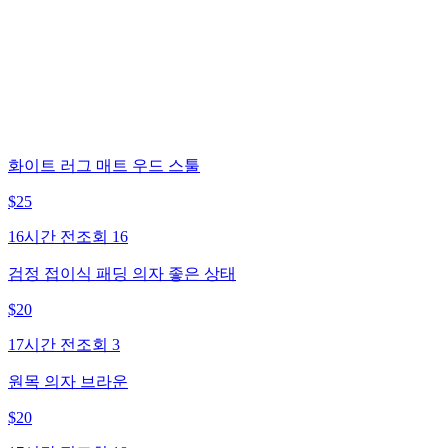
화이트 러그 매트 우드 스툴
$
25
16시간 전
조회
16
검정 접이식 패딩 의자 좋은 상태
$
20
17시간 전
조회
3
원목 의자 브라운
$
20