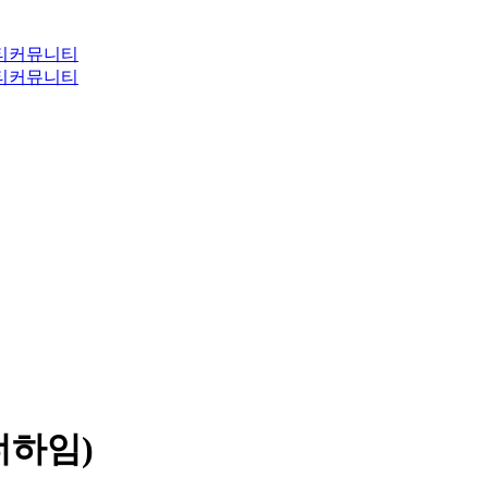
티
커뮤니티
티
커뮤니티
너하임)