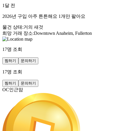
1달 전
2026년 구입 아주 튼튼해요 1개만 팔아요
물건 상태
:
거의 새것
희망 거래 장소
:
Downtown Anaheim, Fullerton
17
명 조회
찜하기
문의하기
17
명 조회
찜하기
문의하기
OC인근맘