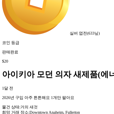
실버 엽전
(
633
닢)
코인 등급
판매완료
$
20
아이키아 모던 의자 새제품(에
1달 전
2026년 구입 아주 튼튼해요 1개만 팔아요
물건 상태
:
거의 새것
희망 거래 장소
:
Downtown Anaheim, Fullerton