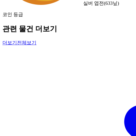
실버 엽전
(
633
닢)
코인 등급
관련 물건 더보기
더보기
전체보기