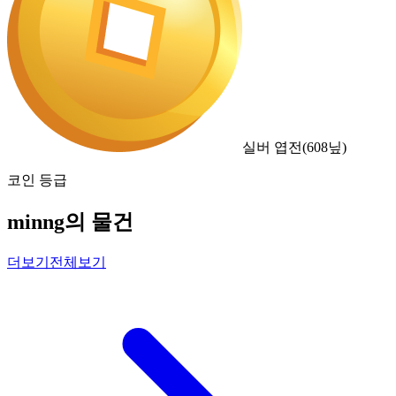
실버 엽전
(
608
닢)
코인 등급
minng의 물건
더보기
전체보기