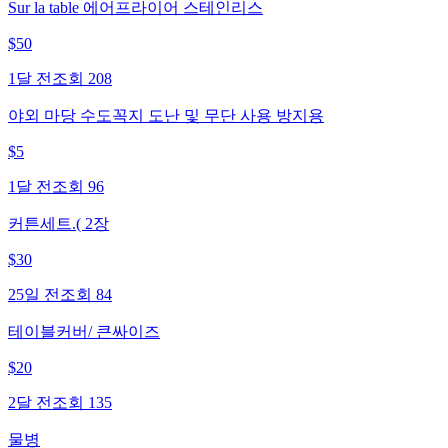
Sur la table 에어프라이어 스테인리스
$
50
1달 전
조회
208
야외 마당 수도꼭지 도난 및 무단 사용 방지용
$
5
1달 전
조회
96
커튼세트.( 2장
$
30
25일 전
조회
84
테이블커버/ 큰싸이즈
$
20
2달 전
조회
135
물병