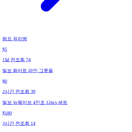
펌프 유리병
$
5
1달 전
조회
74
빌보 화이트 라인 그릇들
$
0
2시간 전
조회
39
빌보 뉴웨이브 4인조 12pcs 세트
$
180
3시간 전
조회
14