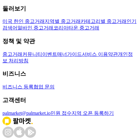
둘러보기
미국 한인 중고거래
지역별 중고거래
카테고리별 중고거래
인기
검색어
얼바인 중고거래
코리아타운 중고거래
정책 및 약관
중고거래
커뮤니티
이벤트
매너가이드
서비스 이용약관
개인정
보 처리방침
비즈니스
비즈니스 등록
협업 문의
고객센터
palmarket@palmarket.io
민원 접수
지역 오픈 등록하기