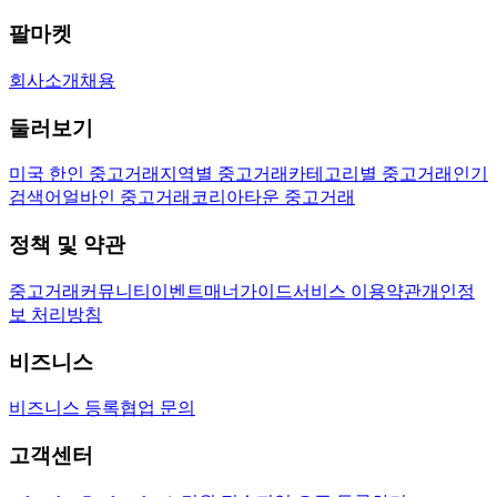
팔마켓
회사소개
채용
둘러보기
미국 한인 중고거래
지역별 중고거래
카테고리별 중고거래
인기
검색어
얼바인 중고거래
코리아타운 중고거래
정책 및 약관
중고거래
커뮤니티
이벤트
매너가이드
서비스 이용약관
개인정
보 처리방침
비즈니스
비즈니스 등록
협업 문의
고객센터