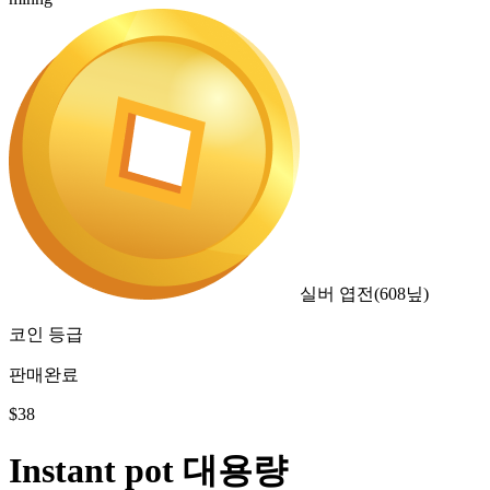
실버 엽전
(
608
닢)
코인 등급
판매완료
$
38
Instant pot 대용량