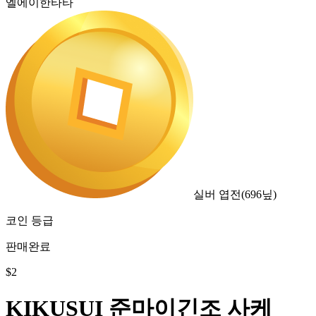
엘에이한타타
실버 엽전
(
696
닢)
코인 등급
판매완료
$
2
KIKUSUI 준마이긴조 사케