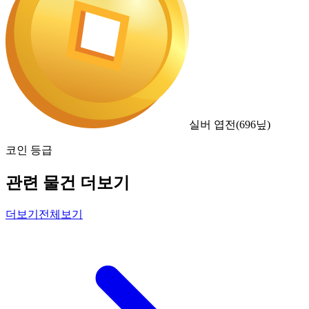
실버 엽전
(
696
닢)
코인 등급
관련 물건 더보기
더보기
전체보기