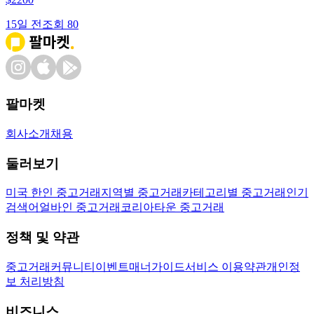
15일 전
조회
80
팔마켓
회사소개
채용
둘러보기
미국 한인 중고거래
지역별 중고거래
카테고리별 중고거래
인기
검색어
얼바인 중고거래
코리아타운 중고거래
정책 및 약관
중고거래
커뮤니티
이벤트
매너가이드
서비스 이용약관
개인정
보 처리방침
비즈니스