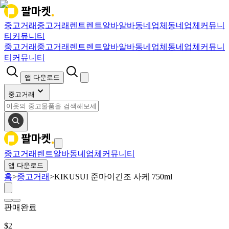
중고거래
중고거래
렌트
렌트
알바
알바
동네업체
동네업체
커뮤니
티
커뮤니티
중고거래
중고거래
렌트
렌트
알바
알바
동네업체
동네업체
커뮤니
티
커뮤니티
앱 다운로드
중고거래
중고거래
렌트
알바
동네업체
커뮤니티
앱 다운로드
홈
>
중고거래
>
KIKUSUI 준마이긴조 사케 750ml
판매완료
$
2