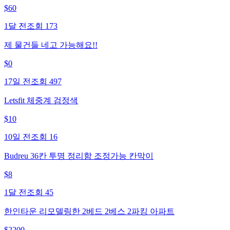
$
60
1달 전
조회
173
제 물건들 네고 가능해요!!
$
0
17일 전
조회
497
Letsfit 체중계 검정색
$
10
10일 전
조회
16
Budreu 36칸 투명 정리함 조정가능 칸막이
$
8
1달 전
조회
45
한인타운 리모델링한 2베드 2베스 2파킹 아파트
$
2200