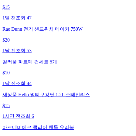
$
15
1달 전
조회
47
Rae Dunn 전기 샌드위치 메이커 750W
$
20
1달 전
조회
53
컬러풀 파르페 컵세트 5개
$
10
1달 전
조회
44
새상품 Hello 멀티쿠킹팟 1.2L 스테인리스
$
15
1시간 전
조회
6
아르네비에르 클리어 핸들 유리볼