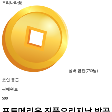
우리나라꽃
실버 엽전
(
750
닢)
코인 등급
판매완료
$
99
포트메리온 진품오리지날 밥공