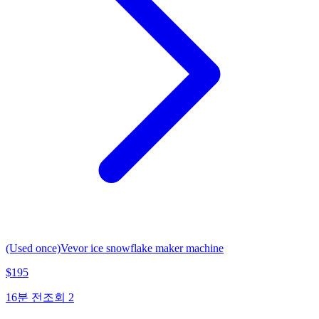
(Used once)Vevor ice snowflake maker machine
$
195
16분 전
조회
2