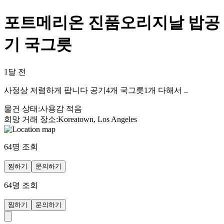
포트메리온 진품오리지날 밥공
기 국그릇
1달 전
사정상 저렴하게 팝니다 공기4개 국그릇1개 다해서 ..
물건 상태
:
사용감 적음
희망 거래 장소
:
Koreatown, Los Angeles
64
명 조회
찜하기
문의하기
64
명 조회
찜하기
문의하기