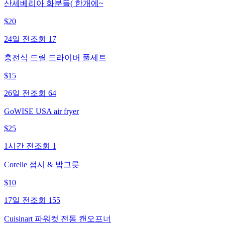
산세베리아 화분들( 한개에~
$
20
24일 전
조회
17
충전식 드릴 드라이버 풀세트
$
15
26일 전
조회
64
GoWISE USA air fryer
$
25
1시간 전
조회
1
Corelle 접시 & 밥그릇
$
10
17일 전
조회
155
Cuisinart 파워컷 전동 캔오프너