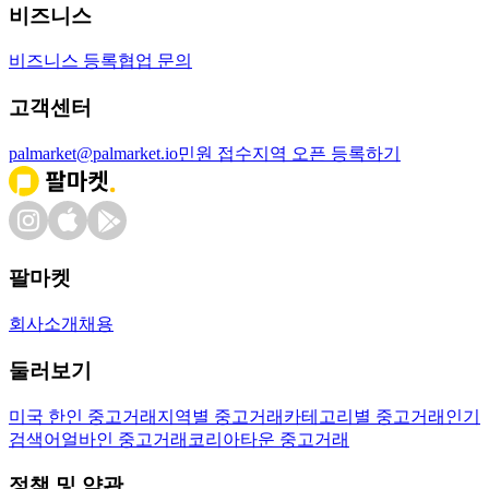
비즈니스
비즈니스 등록
협업 문의
고객센터
palmarket@palmarket.io
민원 접수
지역 오픈 등록하기
팔마켓
회사소개
채용
둘러보기
미국 한인 중고거래
지역별 중고거래
카테고리별 중고거래
인기
검색어
얼바인 중고거래
코리아타운 중고거래
정책 및 약관