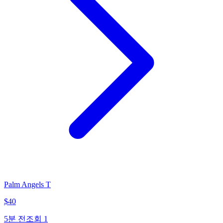
Palm Angels T
$
40
5분 전
조회
1