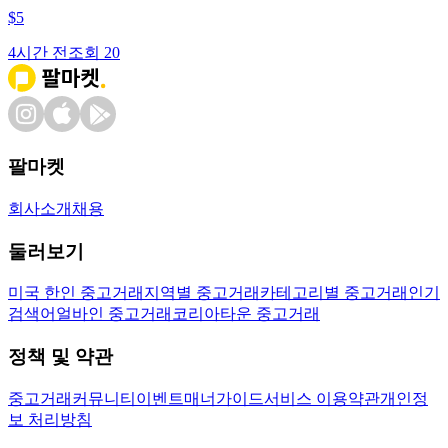
$
5
4시간 전
조회
20
팔마켓
회사소개
채용
둘러보기
미국 한인 중고거래
지역별 중고거래
카테고리별 중고거래
인기
검색어
얼바인 중고거래
코리아타운 중고거래
정책 및 약관
중고거래
커뮤니티
이벤트
매너가이드
서비스 이용약관
개인정
보 처리방침