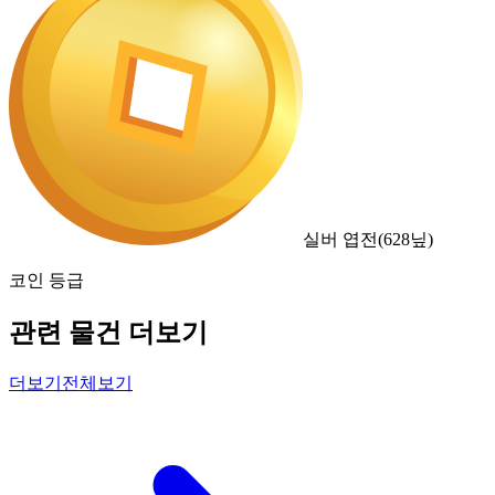
실버 엽전
(
628
닢)
코인 등급
관련 물건 더보기
더보기
전체보기