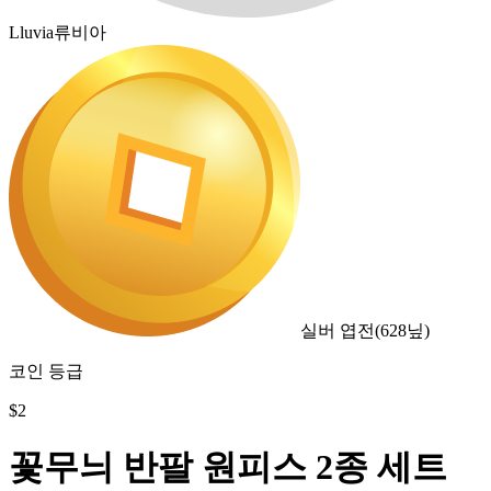
Lluvia류비아
실버 엽전
(
628
닢)
코인 등급
$
2
꽃무늬 반팔 원피스 2종 세트