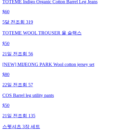
TOTEME Indigo Organic Cotton Barrel Leg Jeans
$
60
5달 전
조회
319
TOTEME WOOL TROUSER 울 슬랙스
$
50
21일 전
조회
56
[NEW] MIJEONG PARK Wool cotton jersey set
$
80
22일 전
조회
57
COS Barrel leg utility pants
$
50
21일 전
조회
135
스웻셔츠 3장 세트