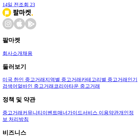
14일 전
조회
23
팔마켓
회사소개
채용
둘러보기
미국 한인 중고거래
지역별 중고거래
카테고리별 중고거래
인기
검색어
얼바인 중고거래
코리아타운 중고거래
정책 및 약관
중고거래
커뮤니티
이벤트
매너가이드
서비스 이용약관
개인정
보 처리방침
비즈니스