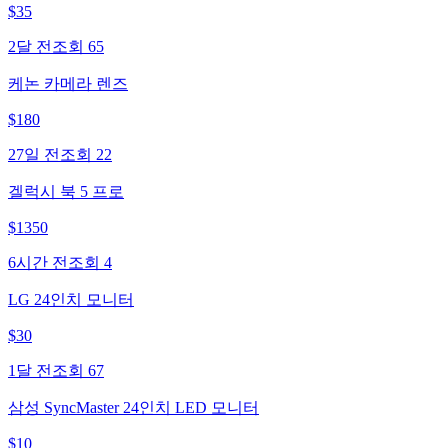
$
35
2달 전
조회
65
케논 카메라 렌즈
$
180
27일 전
조회
22
겔럭시 북 5 프로
$
1350
6시간 전
조회
4
LG 24인치 모니터
$
30
1달 전
조회
67
삼성 SyncMaster 24인치 LED 모니터
$
10