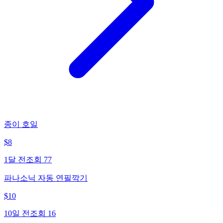
종이 호일
$
8
1달 전
조회
77
파나소닉 자동 연필깍기
$
10
10일 전
조회
16