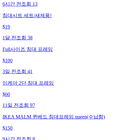
6시간 전
조회
13
침대시트 세트/새제품!
$
19
1달 전
조회
38
Full사이즈 침대 프레임
$
100
3일 전
조회
41
이케아 2단 침대 프레임
$
60
11일 전
조회
97
IKEA MALM 퀸베드 침대프레임 queen(수납함)
$
150
9시간 전
조회
8