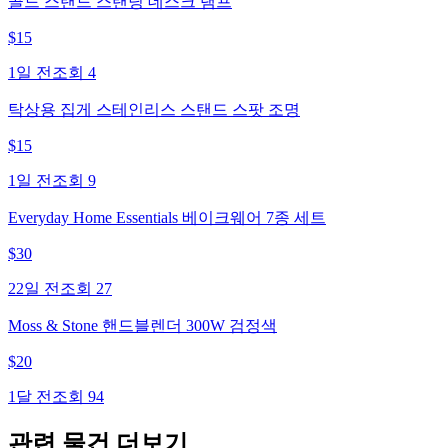
골드 스탠드 스탠딩 데스크 램프
$
15
1일 전
조회
4
탁상용 집게 스테인리스 스탠드 스팟 조명
$
15
1일 전
조회
9
Everyday Home Essentials 베이크웨어 7종 세트
$
30
22일 전
조회
27
Moss & Stone 핸드블렌더 300W 검정색
$
20
1달 전
조회
94
관련 물건 더보기