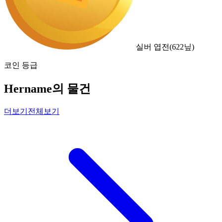
실버 엽전
(
622
닢)
코인 등급
Hername의 물건
더보기
전체보기