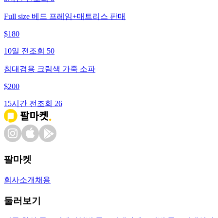
Full size 베드 프레임+매트리스 판매
$
180
10일 전
조회
50
침대겸용 크림색 가죽 소파
$
200
15시간 전
조회
26
팔마켓
회사소개
채용
둘러보기