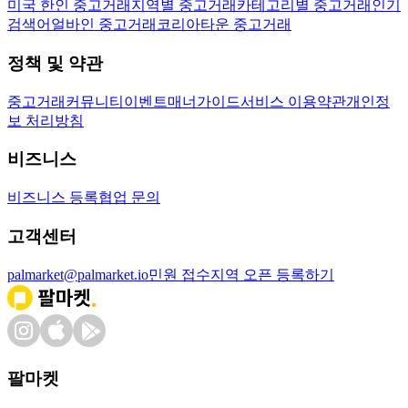
미국 한인 중고거래
지역별 중고거래
카테고리별 중고거래
인기
검색어
얼바인 중고거래
코리아타운 중고거래
정책 및 약관
중고거래
커뮤니티
이벤트
매너가이드
서비스 이용약관
개인정
보 처리방침
비즈니스
비즈니스 등록
협업 문의
고객센터
palmarket@palmarket.io
민원 접수
지역 오픈 등록하기
팔마켓