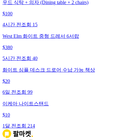
우드 식탁 + 의자 (Dining table + 2 chairs)
$
100
4시간 전
조회
15
West Elm 화이트 중형 드레서 6서랍
$
380
5시간 전
조회
40
화이트 심플 데스크 드로어 수납 가능 책상
$
20
6일 전
조회
99
이케아 나이트스탠드
$
10
1달 전
조회
214