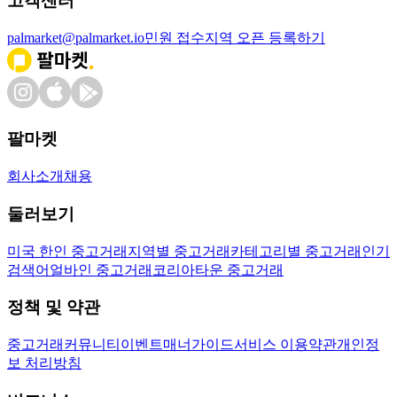
고객센터
palmarket@palmarket.io
민원 접수
지역 오픈 등록하기
팔마켓
회사소개
채용
둘러보기
미국 한인 중고거래
지역별 중고거래
카테고리별 중고거래
인기
검색어
얼바인 중고거래
코리아타운 중고거래
정책 및 약관
중고거래
커뮤니티
이벤트
매너가이드
서비스 이용약관
개인정
보 처리방침