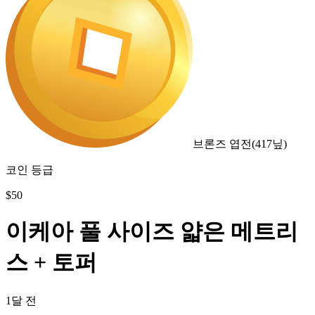
브론즈 엽전
(
417
닢)
코인 등급
$
50
이케아 풀 사이즈 얇은 메트리
스 + 토퍼
1달 전