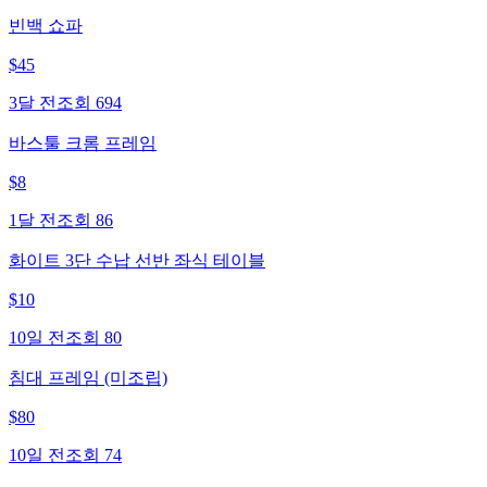
빈백 쇼파
$
45
3달 전
조회
694
바스툴 크롬 프레임
$
8
1달 전
조회
86
화이트 3단 수납 선반 좌식 테이블
$
10
10일 전
조회
80
침대 프레임 (미조립)
$
80
10일 전
조회
74