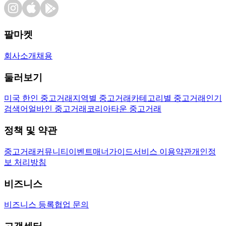
팔마켓
회사소개
채용
둘러보기
미국 한인 중고거래
지역별 중고거래
카테고리별 중고거래
인기
검색어
얼바인 중고거래
코리아타운 중고거래
정책 및 약관
중고거래
커뮤니티
이벤트
매너가이드
서비스 이용약관
개인정
보 처리방침
비즈니스
비즈니스 등록
협업 문의