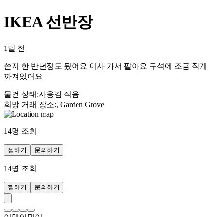
IKEA 선반장
1달 전
쓴지 한 반년정도 됬어요 이사 가서 팔아요 구석에 조금 작게
까져있어요
물건 상태
:
사용감 적음
희망 거래 장소
:
, Garden Grove
14
명 조회
찜하기
문의하기
14
명 조회
찜하기
문의하기
이댕이댕이