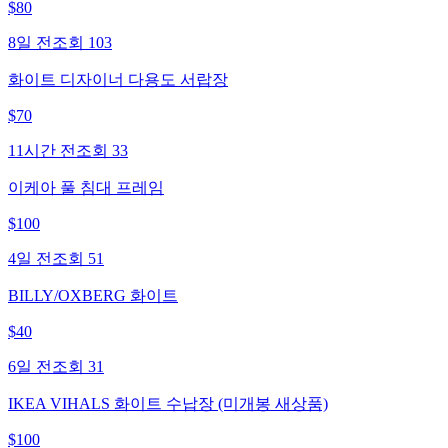
$
80
8일 전
조회
103
화이트 디자이너 다용도 서랍장
$
70
11시간 전
조회
33
이케아 풀 침대 프레임
$
100
4일 전
조회
51
BILLY/OXBERG 화이트
$
40
6일 전
조회
31
IKEA VIHALS 화이트 수납장 (미개봉 새상품)
$
100