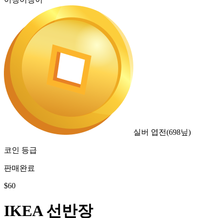
실버 엽전
(
698
닢)
코인 등급
판매완료
$
60
IKEA 선반장