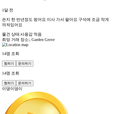
1달 전
쓴지 한 반년정도 됬어요 이사 가서 팔아요 구석에 조금 작게
까져있어요
물건 상태
:
사용감 적음
희망 거래 장소
:
, Garden Grove
14
명 조회
찜하기
문의하기
14
명 조회
찜하기
문의하기
이댕이댕이