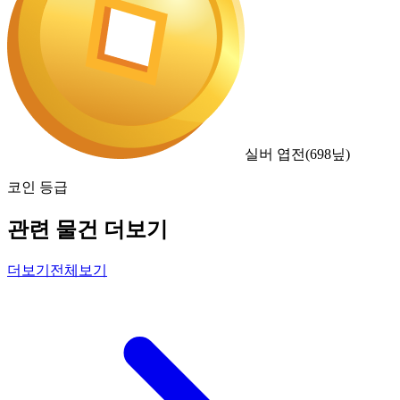
실버 엽전
(
698
닢)
코인 등급
관련 물건 더보기
더보기
전체보기