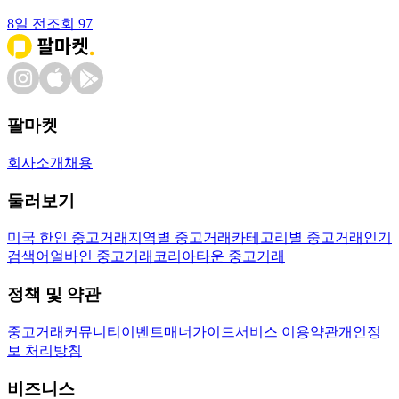
8일 전
조회
97
팔마켓
회사소개
채용
둘러보기
미국 한인 중고거래
지역별 중고거래
카테고리별 중고거래
인기
검색어
얼바인 중고거래
코리아타운 중고거래
정책 및 약관
중고거래
커뮤니티
이벤트
매너가이드
서비스 이용약관
개인정
보 처리방침
비즈니스