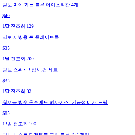
빌보 마이 가든 블루 아이스티잔 4개
$
40
1달 전
조회
129
빌보 서빙용 큰 플레이트들
$
35
1달 전
조회
200
빌보 스위치3 접시,컵 세트
$
35
1달 전
조회
82
워셔블 방수 온수매트 퀸사이즈+기능성 베개 드림
$
85
13일 전
조회
100
빌보 보스톤 디저트볼 그린/블루 각 2개씩