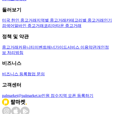
둘러보기
미국 한인 중고거래
지역별 중고거래
카테고리별 중고거래
인기
검색어
얼바인 중고거래
코리아타운 중고거래
정책 및 약관
중고거래
커뮤니티
이벤트
매너가이드
서비스 이용약관
개인정
보 처리방침
비즈니스
비즈니스 등록
협업 문의
고객센터
palmarket@palmarket.io
민원 접수
지역 오픈 등록하기