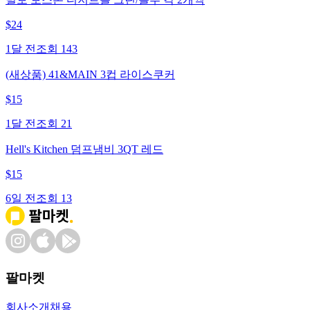
$
24
1달 전
조회
143
(새상품) 41&MAIN 3컵 라이스쿠커
$
15
1달 전
조회
21
Hell's Kitchen 덤프냄비 3QT 레드
$
15
6일 전
조회
13
팔마켓
회사소개
채용