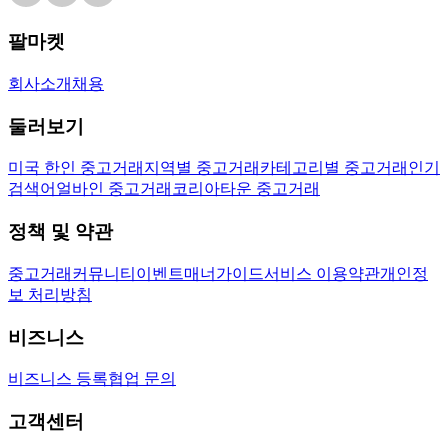
팔마켓
회사소개
채용
둘러보기
미국 한인 중고거래
지역별 중고거래
카테고리별 중고거래
인기
검색어
얼바인 중고거래
코리아타운 중고거래
정책 및 약관
중고거래
커뮤니티
이벤트
매너가이드
서비스 이용약관
개인정
보 처리방침
비즈니스
비즈니스 등록
협업 문의
고객센터