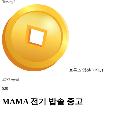
Turkey3
브론즈 엽전
(
594
닢)
코인 등급
$
20
MAMA 전기 밥솥 중고