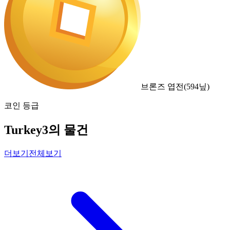
브론즈 엽전
(
594
닢)
코인 등급
Turkey3의 물건
더보기
전체보기