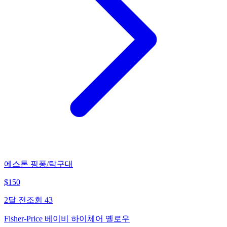
에스톤 핑퐁/탁구대
$
150
2달 전
조회
43
Fisher-Price 베이비 하이체어 옐로우