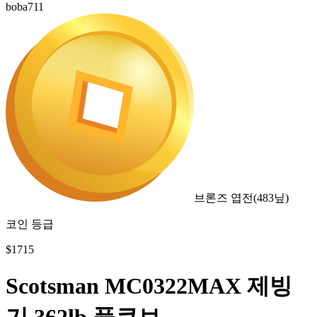
boba711
브론즈 엽전
(
483
닢)
코인 등급
$
1715
Scotsman MC0322MAX 제빙