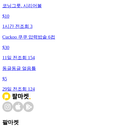
코닝그릇. 시리어볼
$
10
1시간 전
조회
3
Cuckoo 쿠쿠 압력밥솥 6컵
$
30
11일 전
조회
154
동글동글 얼음틀
$
5
29일 전
조회
124
팔마켓