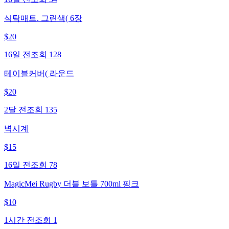
식탁매트. 그린색( 6장
$
20
16일 전
조회
128
테이블커버( 라운드
$
20
2달 전
조회
135
벽시계
$
15
16일 전
조회
78
MagicMei Rugby 더블 보틀 700ml 핑크
$
10
1시간 전
조회
1