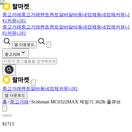
중고거래
중고거래
렌트
렌트
알바
알바
동네업체
동네업체
커뮤니
티
커뮤니티
중고거래
중고거래
렌트
렌트
알바
알바
동네업체
동네업체
커뮤니
티
커뮤니티
앱 다운로드
중고거래
중고거래
렌트
알바
동네업체
커뮤니티
앱 다운로드
홈
>
중고거래
>
Scotsman MC0322MAX 제빙기 362lb 풀큐브
$
1715