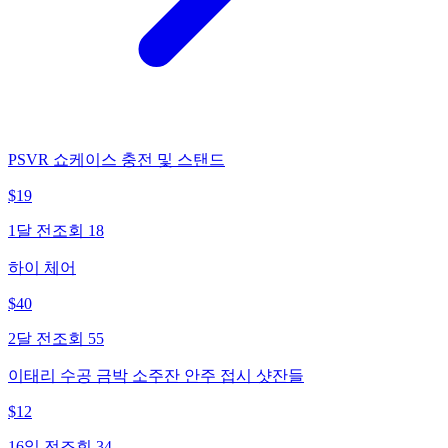
PSVR 쇼케이스 충전 및 스탠드
$
19
1달 전
조회
18
하이 체어
$
40
2달 전
조회
55
이태리 수공 금박 소주잔 안주 접시 샷잔들
$
12
16일 전
조회
34