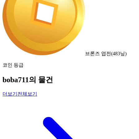
브론즈 엽전
(
483
닢)
코인 등급
boba711의 물건
더보기
전체보기