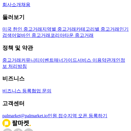
회사소개
채용
둘러보기
미국 한인 중고거래
지역별 중고거래
카테고리별 중고거래
인기
검색어
얼바인 중고거래
코리아타운 중고거래
정책 및 약관
중고거래
커뮤니티
이벤트
매너가이드
서비스 이용약관
개인정
보 처리방침
비즈니스
비즈니스 등록
협업 문의
고객센터
palmarket@palmarket.io
민원 접수
지역 오픈 등록하기