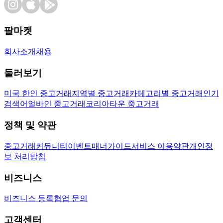
팔마켓
회사소개
채용
둘러보기
미국 한인 중고거래
지역별 중고거래
카테고리별 중고거래
인기
검색어
얼바인 중고거래
코리아타운 중고거래
정책 및 약관
중고거래
커뮤니티
이벤트
매너가이드
서비스 이용약관
개인정
보 처리방침
비즈니스
비즈니스 등록
협업 문의
고객센터