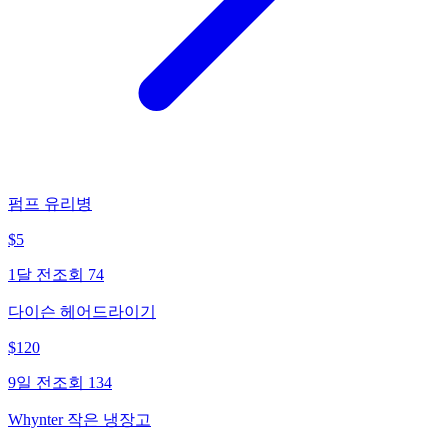
펌프 유리병
$
5
1달 전
조회
74
다이슨 헤어드라이기
$
120
9일 전
조회
134
Whynter 작은 냉장고