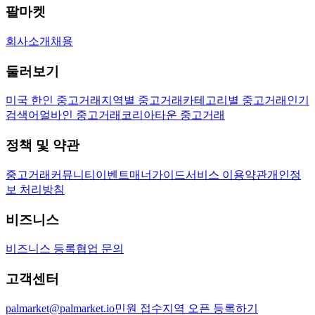
팔마켓
회사소개
채용
둘러보기
미국 한인 중고거래
지역별 중고거래
카테고리별 중고거래
인기
검색어
얼바인 중고거래
코리아타운 중고거래
정책 및 약관
중고거래
커뮤니티
이벤트
매너가이드
서비스 이용약관
개인정
보 처리방침
비즈니스
비즈니스 등록
협업 문의
고객센터
palmarket@palmarket.io
민원 접수
지역 오픈 등록하기