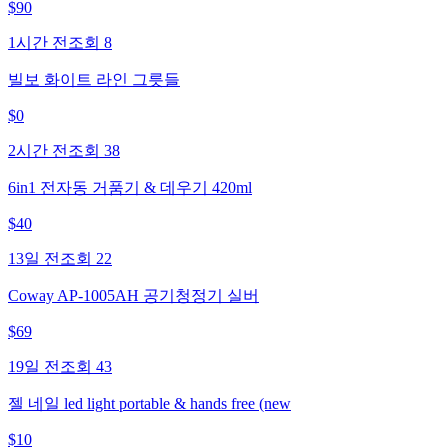
$
90
1시간 전
조회
8
빌보 화이트 라인 그릇들
$
0
2시간 전
조회
38
6in1 전자동 거품기 & 데우기 420ml
$
40
13일 전
조회
22
Coway AP-1005AH 공기청정기 실버
$
69
19일 전
조회
43
젤 네일 led light portable & hands free (new
$
10