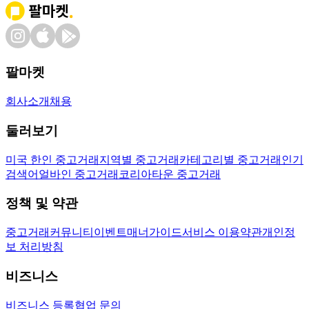
팔마켓
회사소개
채용
둘러보기
미국 한인 중고거래
지역별 중고거래
카테고리별 중고거래
인기
검색어
얼바인 중고거래
코리아타운 중고거래
정책 및 약관
중고거래
커뮤니티
이벤트
매너가이드
서비스 이용약관
개인정
보 처리방침
비즈니스
비즈니스 등록
협업 문의