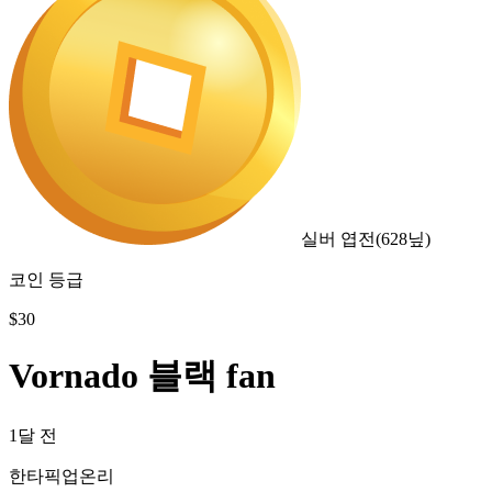
실버 엽전
(
628
닢)
코인 등급
$
30
Vornado 블랙 fan
1달 전
한타픽업온리