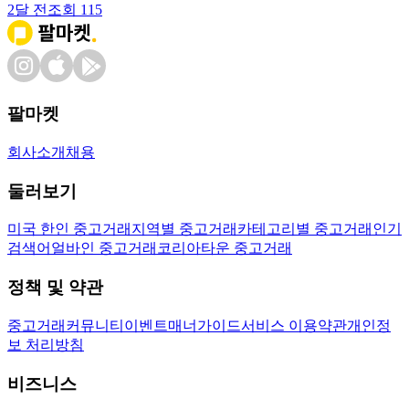
2달 전
조회
115
팔마켓
회사소개
채용
둘러보기
미국 한인 중고거래
지역별 중고거래
카테고리별 중고거래
인기
검색어
얼바인 중고거래
코리아타운 중고거래
정책 및 약관
중고거래
커뮤니티
이벤트
매너가이드
서비스 이용약관
개인정
보 처리방침
비즈니스