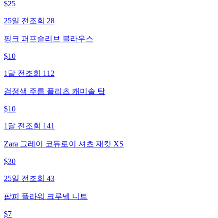
$
25
25일 전
조회
28
핑크 퍼프슬리브 블라우스
$
10
1달 전
조회
112
검정색 주름 플리츠 캐미솔 탑
$
10
1달 전
조회
141
Zara 그레이 코듀로이 셔츠 재킷 XS
$
30
25일 전
조회
43
팝피 플라워 크루넥 니트
$
7