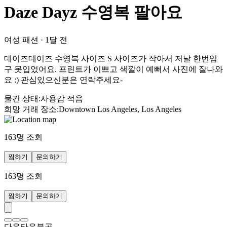
Daze Dayz 수영복 팔아요
여성 패션
·
1달 전
데이즈데이즈 수영복 사이즈 S 사이즈가 작아서 저날 한번입
구 못입었어요. 프린트가 이쁘고 색깔이 예뻐서 사진에 잘나와
요 :) 관심있으신분은 연락주세요-
물건 상태
:
사용감 적음
희망 거래 장소
:
Downtown Los Angeles, Los Angeles
163
명 조회
찜하기
문의하기
163
명 조회
찜하기
문의하기
다운타운불곰