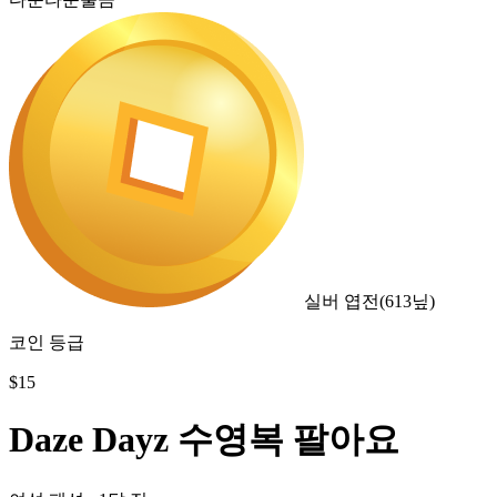
실버 엽전
(
613
닢)
코인 등급
$
15
Daze Dayz 수영복 팔아요