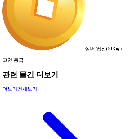
실버 엽전
(
613
닢)
코인 등급
관련 물건 더보기
더보기
전체보기