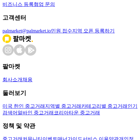
비즈니스 등록
협업 문의
고객센터
palmarket@palmarket.io
민원 접수
지역 오픈 등록하기
팔마켓
회사소개
채용
둘러보기
미국 한인 중고거래
지역별 중고거래
카테고리별 중고거래
인기
검색어
얼바인 중고거래
코리아타운 중고거래
정책 및 약관
중고거래
커뮤니티
이벤트
매너가이드
서비스 이용약관
개인정