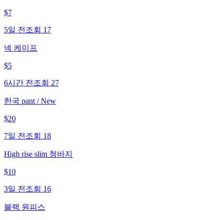
$
7
5일 전
조회
17
넥 케이프
$
5
6시간 전
조회
27
한국 pant / New
$
20
7일 전
조회
18
High rise slim 청바지
$
10
3일 전
조회
16
블랙 원피스