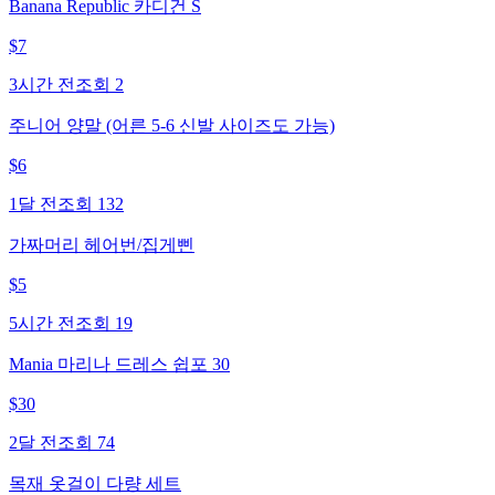
Banana Republic 카디건 S
$
7
3시간 전
조회
2
주니어 양말 (어른 5-6 신발 사이즈도 가능)
$
6
1달 전
조회
132
가짜머리 헤어번/집게삔
$
5
5시간 전
조회
19
Mania 마리나 드레스 쉽포 30
$
30
2달 전
조회
74
목재 옷걸이 다량 세트