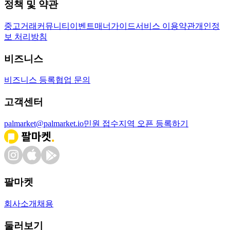
정책 및 약관
중고거래
커뮤니티
이벤트
매너가이드
서비스 이용약관
개인정
보 처리방침
비즈니스
비즈니스 등록
협업 문의
고객센터
palmarket@palmarket.io
민원 접수
지역 오픈 등록하기
팔마켓
회사소개
채용
둘러보기