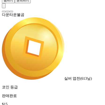
찜하기
문의하기
다운타운불곰
실버 엽전
(
613
닢)
코인 등급
판매완료
$
15