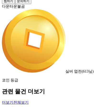
찜하기
문의하기
다운타운불곰
실버 엽전
(
613
닢)
코인 등급
관련 물건 더보기
더보기
전체보기