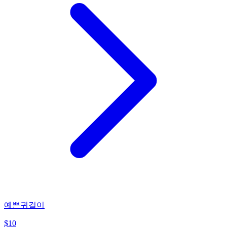
예쁜귀걸이
$
10