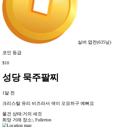
실버 엽전
(
635
닢)
코인 등급
$
10
성당 묵주팔찌
1달 전
크리스탈 유리 비즈라서 색이 오묘하구 예뻐요
물건 상태
:
거의 새것
희망 거래 장소
:
, Fullerton