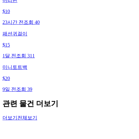
머리핀
$
10
23시간 전
조회
40
패션귀걸이
$
15
1달 전
조회
311
미니토트백
$
20
9일 전
조회
39
관련 물건 더보기
더보기
전체보기