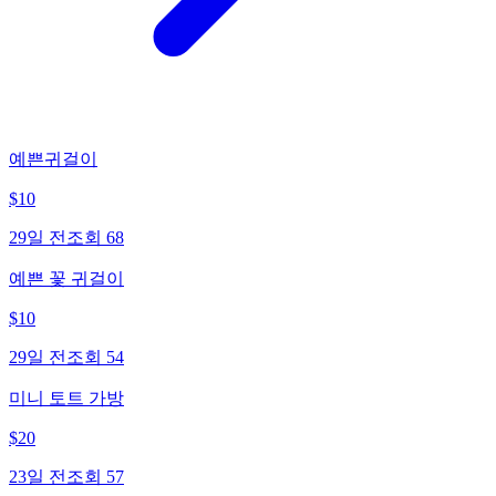
예쁜귀걸이
$
10
29일 전
조회
68
예쁜 꽃 귀걸이
$
10
29일 전
조회
54
미니 토트 가방
$
20
23일 전
조회
57