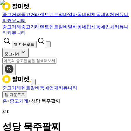
중고거래
중고거래
렌트
렌트
알바
알바
동네업체
동네업체
커뮤니
티
커뮤니티
중고거래
중고거래
렌트
렌트
알바
알바
동네업체
동네업체
커뮤니
티
커뮤니티
앱 다운로드
중고거래
중고거래
렌트
알바
동네업체
커뮤니티
앱 다운로드
홈
>
중고거래
>
성당 묵주팔찌
$
10
성당 묵주팔찌