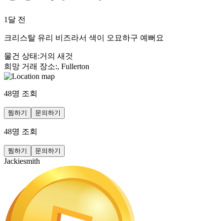
1달 전
크리스탈 유리 비즈라서 색이 오묘하구 예뻐요
물건 상태
:
거의 새것
희망 거래 장소
:
, Fullerton
48
명 조회
찜하기
문의하기
48
명 조회
찜하기
문의하기
Jackiesmith