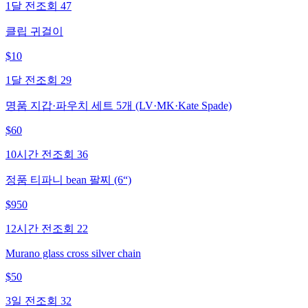
1달 전
조회
47
클립 귀걸이
$
10
1달 전
조회
29
명품 지갑·파우치 세트 5개 (LV·MK·Kate Spade)
$
60
10시간 전
조회
36
정품 티파니 bean 팔찌 (6“)
$
950
12시간 전
조회
22
Murano glass cross silver chain
$
50
3일 전
조회
32